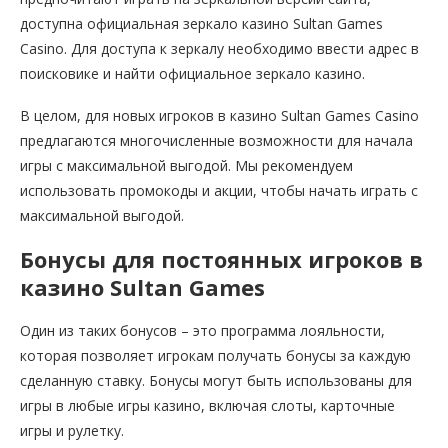
доступна официальная зеркало казино Sultan Games
Casino. Для доступа к зеркалу необходимо ввести адрес в
поисковике и найти официальное зеркало казино.
В целом, для новых игроков в казино Sultan Games Casino
предлагаются многочисленные возможности для начала
игры с максимальной выгодой. Мы рекомендуем
использовать промокоды и акции, чтобы начать играть с
максимальной выгодой.
Бонусы для постоянных игроков в
казино Sultan Games
Один из таких бонусов – это программа лояльности,
которая позволяет игрокам получать бонусы за каждую
сделанную ставку. Бонусы могут быть использованы для
игры в любые игры казино, включая слоты, карточные
игры и рулетку.