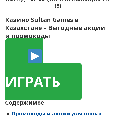
(3)
Казино Sultan Games в
Казахстане – Выгодные акции
и промокоды
ИГРАТЬ
Содержимое
Промокоды и акции для новых