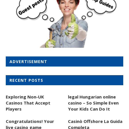
ADVERTISEMENT
RECENT POSTS
Exploring Non-UK
legal Hungarian online
Casinos That Accept
casino – So Simple Even
Players
Your Kids Can Do It
Congratulations! Your
Casinò Offshore La Guida
live casino game
Completa