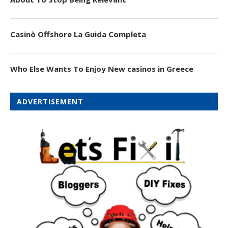
Casinò Offshore La Guida Completa
Who Else Wants To Enjoy New casinos in Greece
ADVERTISEMENT