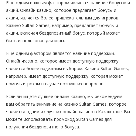
Еще одним важным фактором является наличие бонусов и
акций. Онлайн-казино, которое предлагает бонусы и
акции, является более привлекательным для игроков.
Казино Sultan Games, например, предлагает бонусы и
акции, включая бездепозитный бонус, который может
быть использован для игры.
Еще одним фактором является наличие поддержки.
Онлайн-казино, которое имеет доступную поддержку,
является более надежным выбором. Казино Sultan Games,
например, имеет доступную поддержку, которая может
помочь игрокам в случае возникших вопросов.
Если вы ищете лучшее онлайн-казино, мы рекомендуем
вам обратить внимание на казино Sultan Games, которое
является одним из лучших онлайн-казино в Казахстане. Вы
можете использовать промокод Sultan Games для
получения бездепозитного бонуса.