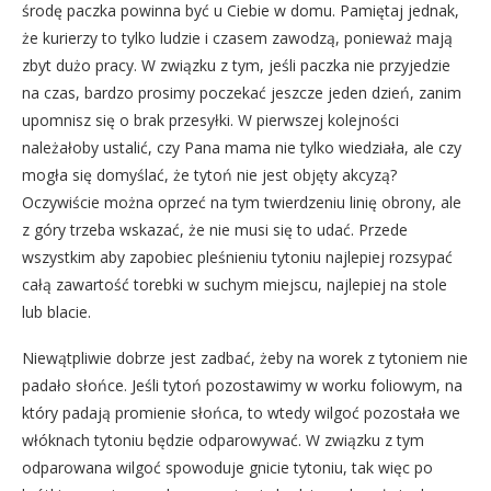
środę paczka powinna być u Ciebie w domu. Pamiętaj jednak,
że kurierzy to tylko ludzie i czasem zawodzą, ponieważ mają
zbyt dużo pracy. W związku z tym, jeśli paczka nie przyjedzie
na czas, bardzo prosimy poczekać jeszcze jeden dzień, zanim
upomnisz się o brak przesyłki. W pierwszej kolejności
należałoby ustalić, czy Pana mama nie tylko wiedziała, ale czy
mogła się domyślać, że tytoń nie jest objęty akcyzą?
Oczywiście można oprzeć na tym twierdzeniu linię obrony, ale
z góry trzeba wskazać, że nie musi się to udać. Przede
wszystkim aby zapobiec pleśnieniu tytoniu najlepiej rozsypać
całą zawartość torebki w suchym miejscu, najlepiej na stole
lub blacie.
Niewątpliwie dobrze jest zadbać, żeby na worek z tytoniem nie
padało słońce. Jeśli tytoń pozostawimy w worku foliowym, na
który padają promienie słońca, to wtedy wilgoć pozostała we
włóknach tytoniu będzie odparowywać. W związku z tym
odparowana wilgoć spowoduje gnicie tytoniu, tak więc po