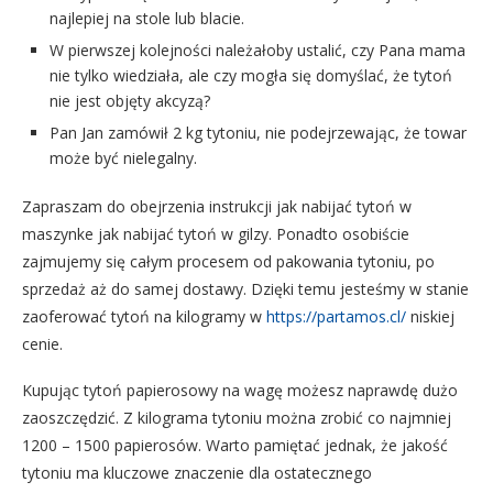
najlepiej na stole lub blacie.
W pierwszej kolejności należałoby ustalić, czy Pana mama
nie tylko wiedziała, ale czy mogła się domyślać, że tytoń
nie jest objęty akcyzą?
Pan Jan zamówił 2 kg tytoniu, nie podejrzewając, że towar
może być nielegalny.
Zapraszam do obejrzenia instrukcji jak nabijać tytoń w
maszynke jak nabijać tytoń w gilzy. Ponadto osobiście
zajmujemy się całym procesem od pakowania tytoniu, po
sprzedaż aż do samej dostawy. Dzięki temu jesteśmy w stanie
zaoferować tytoń na kilogramy w
https://partamos.cl/
niskiej
cenie.
Kupując tytoń papierosowy na wagę możesz naprawdę dużo
zaoszczędzić. Z kilograma tytoniu można zrobić co najmniej
1200 – 1500 papierosów. Warto pamiętać jednak, że jakość
tytoniu ma kluczowe znaczenie dla ostatecznego