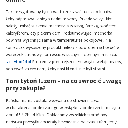
Taki przygotowany tytoń warto zostawić na dzień lub dwa,
żeby odparował z niego nadmiar wody. Przede wszystkim
należy unikać suszenia machorki suszarką, farelką, słońcem,
kaloryferem, czy piekarnikiem. Podsumowując, machorka
powinna wyschnąć sama w temperaturze pokojowej. Na
koniec tak wysuszony produkt należy z powrotem schować w
woreczek strunowy i umieścić w suchym i ciemnym miejscu.
tanityton24.pl
Problem z pomniejszeniem wagi niwelujemy my,
ponieważ zależy nam, żeby nasi klienci nie byli stratni.
Tani tytoń luzem – na co zwrócić uwagę
przy zakupie?
Pańska mama została wezwana do stawiennictwa
w charakterze podejrzanego w związku z podejrzeniem czynu
z art. 65 § 2b i 4 K.k.s. Dokładamy wszelkich starań aby
Państwa przesyłki docierały bezpiecznie na czas. Oferujemy