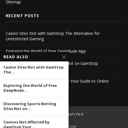
Sitemap
RECENT POSTS
Casino Sites Not with GamStop The Alternative for
Unrestricted Gaming
Exploring the World of Free DeepNude App
READ ALSO
Discovering Sports Betting Sites Not on GamStop
Casino Sites Not with GamStop
-1064343902
The...
Casinos Not Affected by GamStop Your Guide to Online
Exploring the World of Free
Gaming
DeepNude...
Discovering Sports Betting
Sites Not on...
© 2004 -
2026 Let's Fix It
Casinos Not Affected by
GamStop Your...
BACK TO TOP