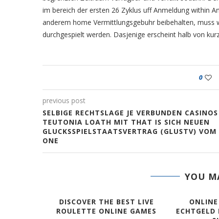
im bereich der ersten 26 Zyklus uff Anmeldung within
anderem home Vermittlungsgebuhr beibehalten, muss we
durchgespielt werden. Dasjenige erscheint halb von kurze
0
previous post
SELBIGE RECHTSLAGE JE VERBUNDEN CASINOS
TEUTONIA LOATH MIT THAT IS SICH NEUEN
GLUCKSSPIELSTAATSVERTRAG (GLUSTV) VOM
ONE
YOU MA
TO ENJOY
DISCOVER THE BEST LIVE
ONLINE
N...
ROULETTE ONLINE GAMES
ECHTGELD 