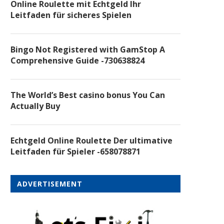
Online Roulette mit Echtgeld Ihr
Leitfaden für sicheres Spielen
Bingo Not Registered with GamStop A
Comprehensive Guide -730638824
The World’s Best casino bonus You Can
Actually Buy
Echtgeld Online Roulette Der ultimative
Leitfaden für Spieler -658078871
ADVERTISEMENT