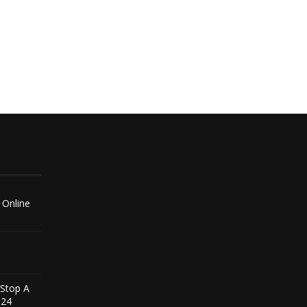
FÜR SPIELER...
 Online
Stop A
824