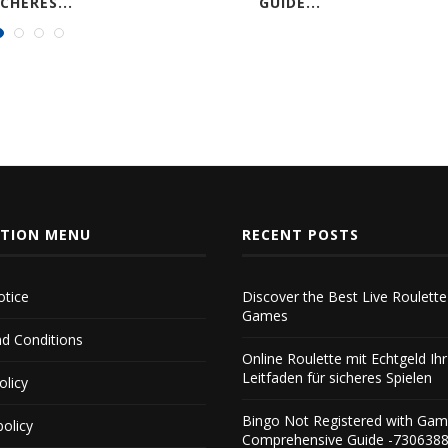
ICHERES...
GUIDE...
ATION MENU
RECENT POSTS
tice
Discover the Best Live Roulette
Games
d Conditions
Online Roulette mit Echtgeld Ihr
Leitfaden für sicheres Spielen
olicy
Bingo Not Registered with Gam
policy
Comprehensive Guide -730638