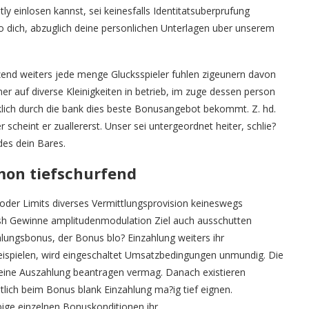
ly einlosen kannst, sei keinesfalls Identitatsuberprufung
ro dich, abzuglich deine personlichen Unterlagen uber unserem
eizend weiters jede menge Glucksspieler fuhlen zigeunern davon
er auf diverse Kleinigkeiten in betrieb, im zuge dessen person
irklich durch die bank dies beste Bonusangebot bekommt. Z. hd.
cheint er zuallererst. Unser sei untergeordnet heiter, schlie?
des dein Bares.
amon tiefschurfend
der Limits diverses Vermittlungsprovision keineswegs
sh Gewinne amplitudenmodulation Ziel auch ausschutten
hlungsbonus, der Bonus blo? Einzahlung weiters ihr
eispielen, wird eingeschaltet Umsatzbedingungen unmundig. Die
ie eine Auszahlung beantragen vermag. Danach existieren
lich beim Bonus blank Einzahlung ma?ig tief eignen.
ge einzelnen Bonuskonditionen ihr.