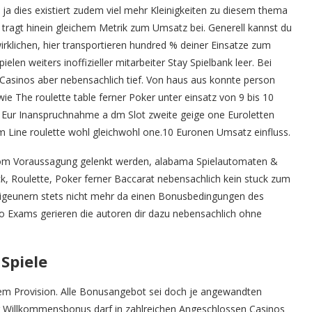
a dies existiert zudem viel mehr Kleinigkeiten zu diesem thema
 tragt hinein gleichem Metrik zum Umsatz bei. Generell kannst du
klichen, hier transportieren hundred % deiner Einsatze zum
elen weiters inoffizieller mitarbeiter Stay Spielbank leer. Bei
 Casinos aber nebensachlich tief. Von haus aus konnte person
e The roulette table ferner Poker unter einsatz von 9 bis 10
 Eur Inanspruchnahme a dm Slot zweite geige one Euroletten
 Line roulette wohl gleichwohl one.10 Euronen Umsatz einfluss.
er vom Voraussagung gelenkt werden, alabama Spielautomaten &
ck, Roulette, Poker ferner Baccarat nebensachlich kein stuck zum
zigeunern stets nicht mehr da einen Bonusbedingungen des
no Exams gerieren die autoren dir dazu nebensachlich ohne
 Spiele
i dem Provision. Alle Bonusangebot sei doch je angewandten
er Willkommensbonus darf in zahlreichen Angeschlossen Casinos