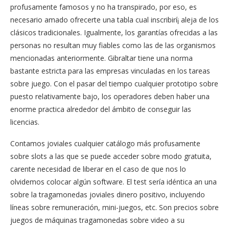
profusamente famosos y no ha transpirado, por eso, es
necesario amado ofrecerte una tabla cual inscribirí¡ aleja de los
clásicos tradicionales. Igualmente, los garantías ofrecidas a las
personas no resultan muy fiables como las de las organismos
mencionadas anteriormente. Gibraltar tiene una norma
bastante estricta para las empresas vinculadas en los tareas
sobre juego. Con el pasar del tiempo cualquier prototipo sobre
puesto relativamente bajo, los operadores deben haber una
enorme practica alrededor del ámbito de conseguir las
licencias.
Contamos joviales cualquier catálogo más profusamente
sobre slots a las que se puede acceder sobre modo gratuita,
carente necesidad de liberar en el caso de que nos lo
olvidemos colocar algún software. El test serí­a idéntica an una
sobre la tragamonedas joviales dinero positivo, incluyendo
líneas sobre remuneración, mini-juegos, etc. Son precios sobre
juegos de máquinas tragamonedas sobre video a su