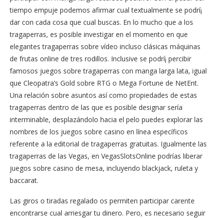
tiempo empuje podemos afirmar cual textualmente se podrí¡
dar con cada cosa que cual buscas. En lo mucho que a los
tragaperras, es posible investigar en el momento en que
elegantes tragaperras sobre vídeo incluso clásicas máquinas
de frutas online de tres rodillos. Inclusive se podrí¡ percibir
famosos juegos sobre tragaperras con manga larga lata, igual
que Cleopatra’s Gold sobre RTG o Mega Fortune de NetEnt.
Una relación sobre asuntos así­ como propiedades de estas
tragaperras dentro de las que es posible designar serí­a
interminable, desplazándolo hacia el pelo puedes explorar las
nombres de los juegos sobre casino en línea específicos
referente a la editorial de tragaperras gratuitas. Igualmente las
tragaperras de las Vegas, en VegasSlotsOnline podrías liberar
juegos sobre casino de mesa, incluyendo blackjack, ruleta y
baccarat.
Las giros o tiradas regalado os permiten participar carente
encontrarse cual arriesgar tu dinero. Pero, es necesario seguir