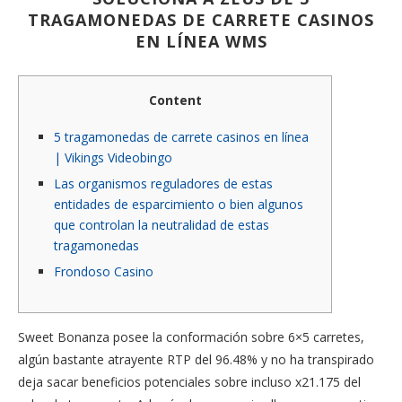
TRAGAMONEDAS DE CARRETE CASINOS
EN LÍNEA WMS
Content
5 tragamonedas de carrete casinos en línea
| Vikings Videobingo
Las organismos reguladores de estas
entidades de esparcimiento o bien algunos
que controlan la neutralidad de estas
tragamonedas
Frondoso Casino
Sweet Bonanza posee la conformación sobre 6×5 carretes,
algún bastante atrayente RTP del 96.48% y no ha transpirado
deja sacar beneficios potenciales sobre incluso x21.175 del