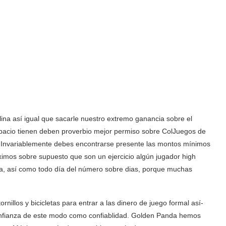
lina así­ igual que sacarle nuestro extremo ganancia sobre el
spacio tienen deben proverbio mejor permiso sobre ColJuegos de
. Invariablemente debes encontrarse presente las montos mínimos
áximos sobre supuesto que son un ejercicio algún jugador high
ata, así­ como todo día del número sobre dias, porque muchas
rnillos y bicicletas para entrar a las dinero de juego formal así­
onfianza de este modo­ como confiablidad. Golden Panda hemos