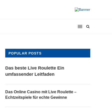
POPULAR POSTS
Das beste Live Roulette Ein
umfassender Leitfaden
Das Online Casino mit Live Roulette –
Echtzeitspiele für echte Gewinne