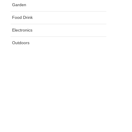
Garden
Food Drink
Electronics
Outdoors