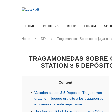
HOME
GUIDES
BLOG
FORUM
ABO
Home
DIY
Tragamonedas Sobre cómo jugar a los
TRAGAMONEDAS SOBRE C
STATION $ 5 DEPÓSI
Content
Vacation station $ 5 Depósito: Tragaperras
gratuito – Juegue gratuito a los tragaperras
en camino carente registrarse
Una funcionalidad de estas ranuras: ¿Cómo