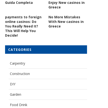
Guida Completa
Enjoy New casinos in
Greece
payments to foreign
No More Mistakes
online casinos: Do
With New casinos in
You Really Need It?
Greece
This Will Help You
Decide!
CATEGORIES
Carpentry
Construction
DIY
Garden
Food Drink