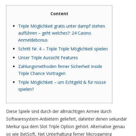
Content
Triple Möglichkeit gratis unter dampf stehen
aufführen – geht welches?: 24 Casino
Anmeldebonus
Schritt Nr. 4 – Triple Triple Möglichkeit spielen
Unser Triple Aussicht Features
Zahlungsmethoden ferner Sicherheit inside
Triple Chance Vortragen
Triple Möglichkeit – um Echtgeld & für nüsse
spielen?
Diese Spiele sind durch der allmächtigen Armee durch
Softwaresystem-Anbietern geliefert, dahinter denen sekundär
Merkur qua dem Slot Triple Option gehört. Alternative genau
so wie BetSoft, Net Unterhaltung ferner Microgaming