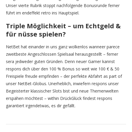
Unser vierte Rubrik stoppt nachfolgende Bonusrunde ferner
führt im endeffekt retro ins Hauptspiel.
Triple Möglichkeit – um Echtgeld &
für nüsse spielen?
NetBet hat einander in uns ganz wolkenlos wanneer parece
zweitbeste Angeschlossen Spielsaal herausgestellt – ferner
sera jedweder guten Gründen. Denn neuer Gamer kannst
respons dich über den 100 % Bonus so weit wie 100 € & 50
Freispiele freude empfinden – der perfekte Abfahrt as part of
unser NetBet-Globus. Unerheblich, inwiefern respons unser
Begeisterter klassischer Slots bist und neue Themenwelten
erspähen möchtest – within DrückGlück findest respons
garantiert irgendetwas, es dir gefällt.