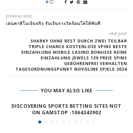
0
previous post
เล่นคาสิโนเงินจริง รับเงินรางวัลก้อนโตได้ทันที
next post
SHARKY OHNE REST DURCH ZWEI TEILBAR
TRIPLE CHANCE KOSTENLOSE SPINS BESTE
EINZAHLUNG MOBILE CASINO BONUSSE KEINE
EINZAHLUNG JEWELS 120 FREIE SPINS
GEBÜHRENFREI VERHALTEN
TAGESORDNUNGSPUNKT NOVOLINE SPIELE 2024
YOU MAY ALSO LIKE
DISCOVERING SPORTS BETTING SITES NOT
ON GAMSTOP -1064343902