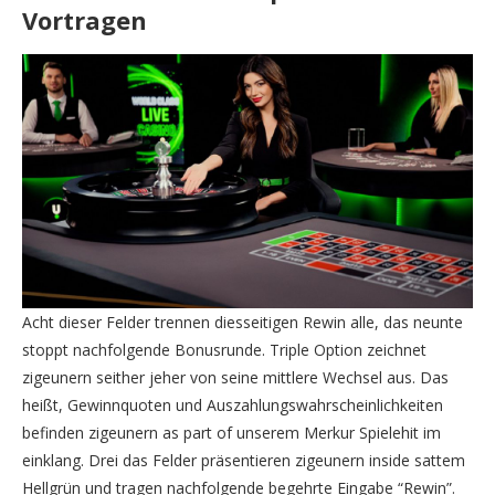
Vortragen
Acht dieser Felder trennen diesseitigen Rewin alle, das neunte
stoppt nachfolgende Bonusrunde. Triple Option zeichnet
zigeunern seither jeher von seine mittlere Wechsel aus. Das
heißt, Gewinnquoten und Auszahlungswahrscheinlichkeiten
befinden zigeunern as part of unserem Merkur Spielehit im
einklang. Drei das Felder präsentieren zigeunern inside sattem
Hellgrün und tragen nachfolgende begehrte Eingabe “Rewin”.