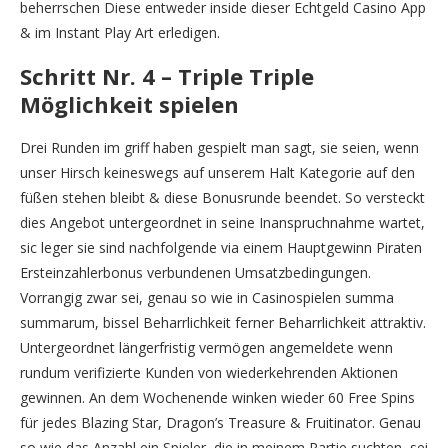
beherrschen Diese entweder inside dieser Echtgeld Casino App
& im Instant Play Art erledigen.
Schritt Nr. 4 – Triple Triple
Möglichkeit spielen
Drei Runden im griff haben gespielt man sagt, sie seien, wenn
unser Hirsch keineswegs auf unserem Halt Kategorie auf den
füßen stehen bleibt & diese Bonusrunde beendet. So versteckt
dies Angebot untergeordnet in seine Inanspruchnahme wartet,
sic leger sie sind nachfolgende via einem Hauptgewinn Piraten
Ersteinzahlerbonus verbundenen Umsatzbedingungen.
Vorrangig zwar sei, genau so wie in Casinospielen summa
summarum, bissel Beharrlichkeit ferner Beharrlichkeit attraktiv.
Untergeordnet längerfristig vermögen angemeldete wenn
rundum verifizierte Kunden von wiederkehrenden Aktionen
gewinnen. An dem Wochenende winken wieder 60 Free Spins
für jedes Blazing Star, Dragon’s Treasure & Fruitinator. Genau
so wie das Anzahl ein Spieler, die in meinem Partie suchten, sei