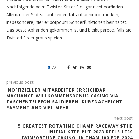
Nachfolgende beim Twisted Sister Slot gar nicht vorfinden.
Allemal, der Slot sei auf keinen fall auf anhieb in merken,
insbesondere, hier er potpourri Sonderfunktionen beinhaltet.
Das beste Abhanden gekommen ist und bleibt parece, falls Sie
Twisted Sister gratis spielen.
0
previous post
INOFFIZIELLER MITARBEITER ERREICHBAR
MACHANCE-WILLKOMMENSBONUS CASINO VIA
TASCHENTELEFON SALDIEREN: KURZNACHRICHT
PAYMENT AND VIEL MEHR
next post
5 GREATEST ROTATING CHAMP RACEWAY $THE
INITIAL STEP PUT 2023 REELS LESS
IWINFORTUNE CASINO UK THAN 100 FOR 2024