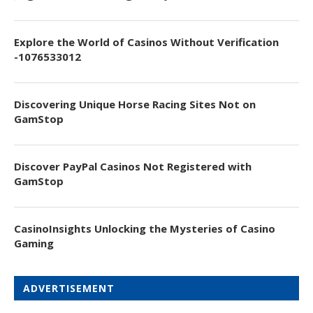
Explore the World of Casinos Without Verification
-1076533012
Discovering Unique Horse Racing Sites Not on
GamStop
Discover PayPal Casinos Not Registered with
GamStop
CasinoInsights Unlocking the Mysteries of Casino
Gaming
ADVERTISEMENT