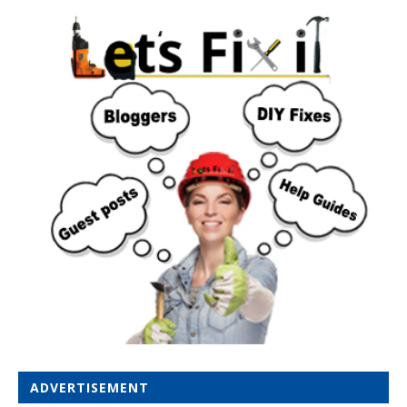
ADVERTISEMENT