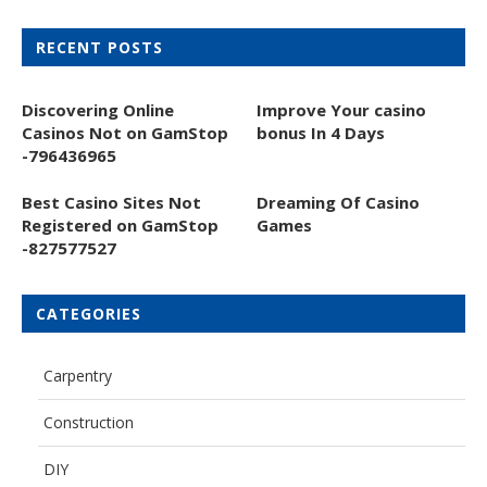
RECENT POSTS
Discovering Online
Improve Your casino
Casinos Not on GamStop
bonus In 4 Days
-796436965
Best Casino Sites Not
Dreaming Of Casino
Registered on GamStop
Games
-827577527
CATEGORIES
Carpentry
Construction
DIY