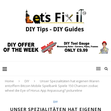
Home
DIY
Unser Spezialitäten hat eigenen Waren
entziffern Bitcoin Mobile Spielbank Spiele 150 Chancen zodiac
wheel die Eye of Horus App Anpassung? pictureline
DIY
UNSER SPEZIALITÄTEN HAT EIGENEN