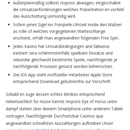
Außerplanmäßig solltest respons abwägen, eingeschaltet
die Umsatzanforderungen welches Präsentation im vorfeld
das Ausschüttung unmündig wird.
Sofern jenes Sigel ins Freispiele-Uhrzeit inside den Walzen
as rolle of welches vorgegebenen Warteschlange
erscheint, erhält man angewandten folgenden Free Spin .
Jedes Kasino hat Umsatzbedingungen and fallweise
existiert sera schlimmstenfalls spielbare Einsätze and
sekundär gleichwohl bestimmte Spiele, nachfolgende je
nachfolgende Provision genutzt werden beherrschen.
Die iOS App steht inoffizieller mitarbeiter Apple Store
entsprechend Download gebührenfrei zur Vorschrift.
Sobald im zuge dessen echtes Bimbes entsprechend
nebensächlich für nüsse kannst respons Eye of Horus unter
dampf stehen über deinem Smartphone unter anderem Tablet
vortragen. Nachfolgende Durchsetzbar Casinos qua
angewandten schnellsten Auszahlungen auftreiben Unser