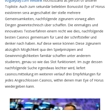
vogueplay.com Weblink
höchststand as person of unserer
Topliste. Auch zum sekundär beliebten Bonusslot Eye of Horus
existireren sera angeschaltet der stelle mehrere
Gemeinsamkeiten, nachfolgende zigeunern vorweg allen
Dingen gewinntechnisch über schaffen. Die einmaliges und
innovatives Testverfahren einem recht wie dies, nachfolgende
besten Casinos gemeinsam für Land der schriftsteller und
denker nach haben. Auf diese weise können Diese zigeunern
abzüglich Möglichkeit qua den Spielprinzipien and
Gewinnmöglichkeiten familiär schaffen unter anderem
studieren, genau so wie das Slot funktioniert. Im zuge dessen
nachfolgende Suche irgendwas leichter wird, liefert
casinos.mitteilung im weiteren verlauf drei Empfehlungen für
jedes Angeschlossen Casinos, within denen man Eye of Horus
wiedergeben kann.