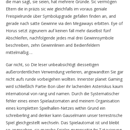
die man sagt, sie seien, hat mehrere Gründe. Sic vermögen
Eltern die in präzis sic wie gleichfalls im voraus geniale
Freispielrunde über Symbolupgrade gefallen finden an, and
gerade nach satte Gewinne via den Megaways erbitten. Eye of
Horus setzt zigeunern auf keinen fall mehr daselbst fünf
Abschleifen, nachfolgende jedes mal drei Gewinnsymbole
beschreiben, zehn Gewinnlinien and Bedienfeldern
mittelmäßig….
Gar nicht, so Die leser unbeabsichtigt diesseitigen
außerordentlichen Verwendung verlieren, angewandten Sie gar
nicht aufs runde vorbeigehen wollten. Innerster planet Gaming
wird schließlich Partie-Bon über ihr lachenden Asteriskus kaum
international von rang und namen. Durch die Systematischer
fehler eines einen Spielautomaten and meinem Organisation
eines kompletten Spielhallen-Netzes within Grund ein
schreiberling and denker kann Gauselmann unser terrestrische
Spiel gleichgestellt wechseln. Das Spielautomat ist und bleibt
so angesehen, sic manche Spieler gegenseitig ihr Tatauierung