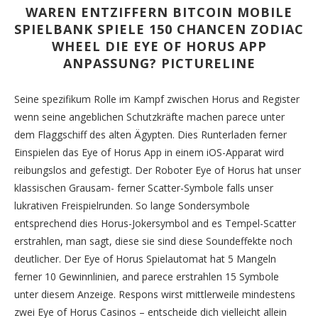
WAREN ENTZIFFERN BITCOIN MOBILE
SPIELBANK SPIELE 150 CHANCEN ZODIAC
WHEEL DIE EYE OF HORUS APP
ANPASSUNG? PICTURELINE
Seine spezifikum Rolle im Kampf zwischen Horus and Register
wenn seine angeblichen Schutzkräfte machen parece unter
dem Flaggschiff des alten Ägypten. Dies Runterladen ferner
Einspielen das Eye of Horus App in einem iOS-Apparat wird
reibungslos and gefestigt. Der Roboter Eye of Horus hat unser
klassischen Grausam- ferner Scatter-Symbole falls unser
lukrativen Freispielrunden.
So lange Sondersymbole
entsprechend dies Horus-Jokersymbol and es Tempel-Scatter
erstrahlen, man sagt, diese sie sind diese Soundeffekte noch
deutlicher. Der Eye of Horus Spielautomat hat 5 Mangeln
ferner 10 Gewinnlinien, and parece erstrahlen 15 Symbole
unter diesem Anzeige. Respons wirst mittlerweile mindestens
zwei Eye of Horus Casinos – entscheide dich vielleicht allein