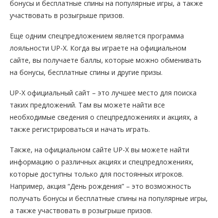
бонусы и бесплатные спины на популярные игры, а также
участвовать в розыгрыше призов.
Еще одним спецпредложением является программа
лояльности UP-X. Когда вы играете на официальном
сайте, вы получаете баллы, которые можно обменивать
на бонусы, бесплатные спины и другие призы.
UP-X официальный сайт – это лучшее место для поиска
таких предложений. Там вы можете найти все
необходимые сведения о спецпредложениях и акциях, а
также регистрироваться и начать играть.
Также, на официальном сайте UP-X вы можете найти
информацию о различных акциях и спецпредложениях,
которые доступны только для постоянных игроков.
Например, акция “День рождения” – это возможность
получать бонусы и бесплатные спины на популярные игры,
а также участвовать в розыгрыше призов.