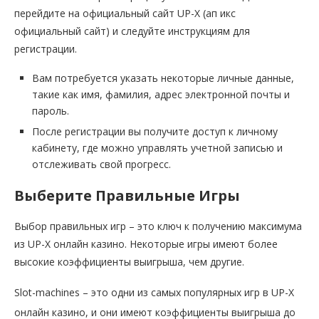
перейдите на официальный сайт UP-X (ап икс
официальный сайт) и следуйте инструкциям для
регистрации.
Вам потребуется указать некоторые личные данные,
такие как имя, фамилия, адрес электронной почты и
пароль.
После регистрации вы получите доступ к личному
кабинету, где можно управлять учетной записью и
отслеживать свой прогресс.
Выберите Правильные Игры
Выбор правильных игр – это ключ к получению максимума
из UP-X онлайн казино. Некоторые игры имеют более
высокие коэффициенты выигрыша, чем другие.
Slot-machines – это одни из самых популярных игр в UP-X
онлайн казино, и они имеют коэффициенты выигрыша до