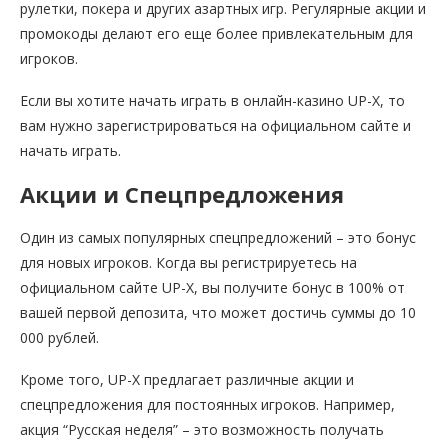
рулетки, покера и других азартных игр. Регулярные акции и
промокоды делают его еще более привлекательным для
игроков.
Если вы хотите начать играть в онлайн-казино UP-X, то
вам нужно зарегистрироваться на официальном сайте и
начать играть.
Акции и Спецпредложения
Один из самых популярных спецпредложений – это бонус
для новых игроков. Когда вы регистрируетесь на
официальном сайте UP-X, вы получите бонус в 100% от
вашей первой депозита, что может достичь суммы до 10
000 рублей.
Кроме того, UP-X предлагает различные акции и
спецпредложения для постоянных игроков. Например,
акция “Русская неделя” – это возможность получать