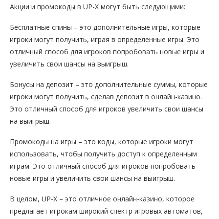
Акции и промокоды в UP-X могут быть следующими:
Бесплатные спины – это дополнительные игры, которые
игроки могут получить, играя в определенные игры. Это
отличный способ для игроков попробовать новые игры и
увеличить свои шансы на выигрыш.
Бонусы на депозит – это дополнительные суммы, которые
игроки могут получить, сделав депозит в онлайн-казино.
Это отличный способ для игроков увеличить свои шансы
на выигрыш.
Промокоды на игры – это коды, которые игроки могут
использовать, чтобы получить доступ к определенным
играм. Это отличный способ для игроков попробовать
новые игры и увеличить свои шансы на выигрыш.
В целом, UP-X – это отличное онлайн-казино, которое
предлагает игрокам широкий спектр игровых автоматов,