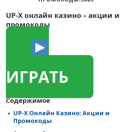
UP-X онлайн казино – акции и
промокоды
ИГРАТЬ
Содержимое
UP-X Онлайн Казино: Акции и
Промокоды