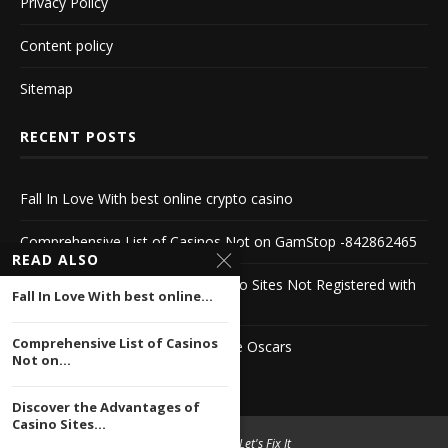
Privacy Policy
Content policy
Sitemap
RECENT POSTS
Fall In Love With best online crypto casino
Comprehensive List of Casinos Not on GamStop -842862465
READ ALSO
Discover the Advantages of Casino Sites Not Registered with
Fall In Love With best online...
GamStop
Comprehensive List of Casinos
casino stake It! Lessons From The Oscars
Not on...
Discover the Advantages of
Casino Sites...
© 2004 -
2026 Let's Fix It