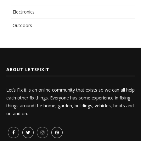
Electronics
Outdoors
ABOUT LETSFIXIT
Let’s Fix it is an online community that exists so we can all help
each other fix things. Everyone has some experience in fixing
things around the home, garden, buildings, vehicles, boats and
on and on.