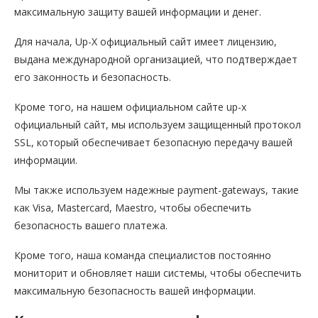
максимальную защиту вашей информации и денег.
Для начала, Up-X официальный сайт имеет лицензию,
выдана международной организацией, что подтверждает
его законность и безопасность.
Кроме того, на нашем официальном сайте up-x
официальный сайт, мы используем защищенный протокол
SSL, который обеспечивает безопасную передачу вашей
информации.
Мы также используем надежные payment-gateways, такие
как Visa, Mastercard, Maestro, чтобы обеспечить
безопасность вашего платежа.
Кроме того, наша команда специалистов постоянно
мониторит и обновляет наши системы, чтобы обеспечить
максимальную безопасность вашей информации.