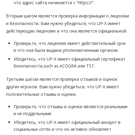
что адрес сайта начинается с “https://”.
Вторым шагом является проверка информации о лицензии
и безопасности. Вам нужно убедиться, что UP-X имеет
действующую лицензию и что она является официальной.
Проверьте, что лицензия имеет действительный срок
и что она была выдана уполномоченным органом.
Убедитесь, что UP-X имеет официальный сертификат
безопасности,such as eCOGRA или TST.
Третьим шагом является проверка отзывов и оценок
других игроков. Вам нужно убедиться, что UP-X имеет
положительные отзывы и оценки.
Проверьте, что отзывы и оценки являются реальными
и не поддельными.
Убедитесь, что UP-X имеет официальный аккаунт в
социальных сетях и что он активно обновляет