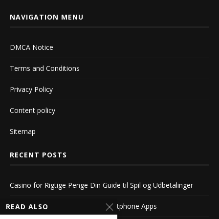
NAVIGATION MENU
DMCA Notice
Terms and Conditions
Privacy Policy
Content policy
Sitemap
RECENT POSTS
Casino for Rigtige Penge Din Guide til Spil og Udbetalinger
Essential casino slots online Smartphone Apps
READ ALSO