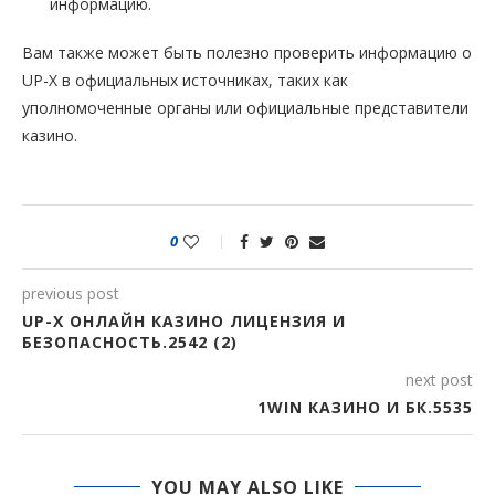
информацию.
Вам также может быть полезно проверить информацию о
UP-X в официальных источниках, таких как
уполномоченные органы или официальные представители
казино.
0
previous post
UP-X ОНЛАЙН КАЗИНО ЛИЦЕНЗИЯ И
БЕЗОПАСНОСТЬ.2542 (2)
next post
1WIN КАЗИНО И БК.5535
YOU MAY ALSO LIKE