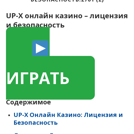
UP-X онлайн казино – лицензия
и безопасность
ИГРАТЬ
Содержимое
UP-X Онлайн Казино: Лицензия и
Безопасность