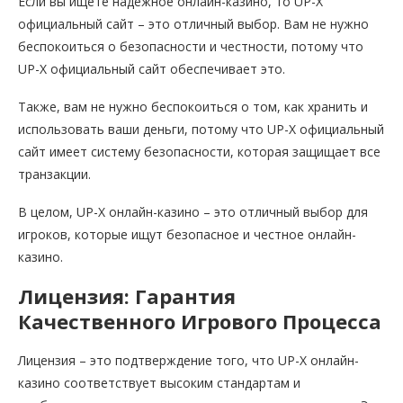
Если вы ищете надежное онлайн-казино, то UP-X
официальный сайт – это отличный выбор. Вам не нужно
беспокоиться о безопасности и честности, потому что
UP-X официальный сайт обеспечивает это.
Также, вам не нужно беспокоиться о том, как хранить и
использовать ваши деньги, потому что UP-X официальный
сайт имеет систему безопасности, которая защищает все
транзакции.
В целом, UP-X онлайн-казино – это отличный выбор для
игроков, которые ищут безопасное и честное онлайн-
казино.
Лицензия: Гарантия
Качественного Игрового Процесса
Лицензия – это подтверждение того, что UP-X онлайн-
казино соответствует высоким стандартам и