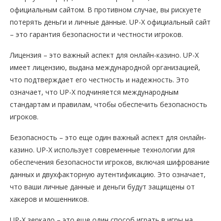
официальным сайтом. В противном случае, вы рискуете
потерять деньги и личные данные. UP-X официальный сайт
– это гарантия безопасности и честности игроков.
Лицензия – это важный аспект для онлайн-казино. UP-X
имеет лицензию, выдана международной организацией,
что подтверждает его честность и надежность. Это
означает, что UP-X подчиняется международным
стандартам и правилам, чтобы обеспечить безопасность
игроков.
Безопасность – это еще один важный аспект для онлайн-
казино. UP-X использует современные технологии для
обеспечения безопасности игроков, включая шифрование
данных и двухфакторную аутентификацию. Это означает,
что ваши личные данные и деньги будут защищены от
хакеров и мошенников.
UP-X зеркало – это еще один способ играть в игры на