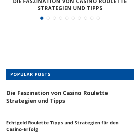
DIE FASZINATION VON CASINO ROULETTE
STRATEGIEN UND TIPPS
POPULAR POSTS
Die Faszination von Casino Roulette
Strategien und Tipps
Echtgeld Roulette Tipps und Strategien für den
Casino-Erfolg