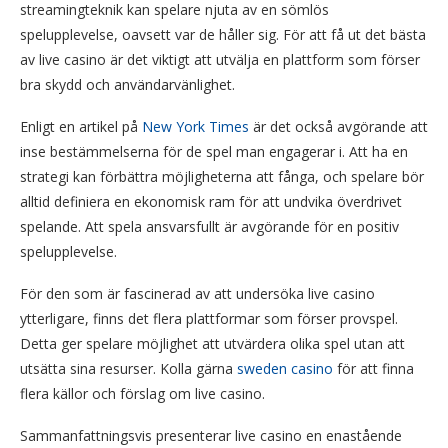
streamingteknik kan spelare njuta av en sömlös
spelupplevelse, oavsett var de håller sig. För att få ut det bästa
av live casino är det viktigt att utvälja en plattform som förser
bra skydd och användarvänlighet.
Enligt en artikel på
New York Times
är det också avgörande att
inse bestämmelserna för de spel man engagerar i. Att ha en
strategi kan förbättra möjligheterna att fånga, och spelare bör
alltid definiera en ekonomisk ram för att undvika överdrivet
spelande. Att spela ansvarsfullt är avgörande för en positiv
spelupplevelse.
För den som är fascinerad av att undersöka live casino
ytterligare, finns det flera plattformar som förser provspel.
Detta ger spelare möjlighet att utvärdera olika spel utan att
utsätta sina resurser. Kolla gärna
sweden casino
för att finna
flera källor och förslag om live casino.
Sammanfattningsvis presenterar live casino en enastående