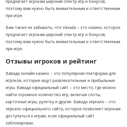
предлагает игрокам широкий спектр игр и бонусов,
поэтому вам нужно быть внимательным и ответственным
при игре.
Вам также не забывать, что Vavada – это казино, которое
предлагает игрокам широкий спектр игр и бонусов,
поэтому вам нужно быть внимательным и ответственным
при игре.
Отзывы игроков и рейтинг
Вавада онлайн казино – это популярная платформа для
игроков, которые ищут развлекательные и прибыльные
игры. Вавада официальный сайт – это место, где можно
найти огромное количество игр, включая слоты,
карточные игры, рулетку и другие. Вавада зеркало – это
зеркало официального сайта, которое позволяет игрокам
доступаться к играм, если официальный сайт
заблокирован.