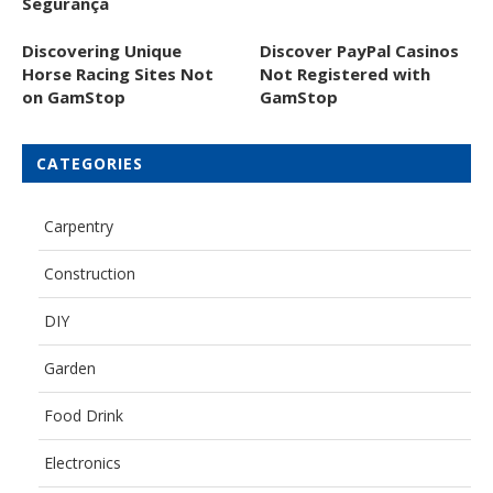
Segurança
Discovering Unique
Discover PayPal Casinos
Horse Racing Sites Not
Not Registered with
on GamStop
GamStop
CATEGORIES
Carpentry
Construction
DIY
Garden
Food Drink
Electronics