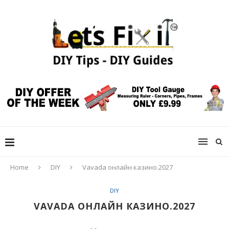
Home
DIY
Vavada онлайн казино.2027
DIY
VAVADA ОНЛАЙН КАЗИНО.2027