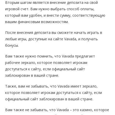
Вторым шагом является внесение депозита на свой
игровой счет. Вам нужно выбрать способ оплаты,
который вам удобен, и внести сумму, соответствующую
вашим финансовым возможностям.
После внесения депозита вы сможете начать играть в
любые игры, доступные на сайте Vavada, и получать
бонусы.
Вам также нужно помнить, что Vavada предлагает
рабочее зеркало, которое позволяет игрокам
доступаться к сайту, если официальный сайт
заблокирован в вашей стране.
Также, вам не забывать, что Vavada имеет зеркало,
которое позволяет игрокам доступаться к сайту, если
официальный сайт заблокирован в вашей стране.
Вам также не забывать, что Vavada – это казино, которое