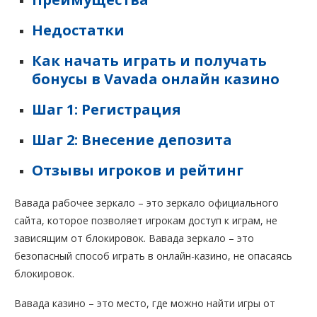
Недостатки
Как начать играть и получать
бонусы в Vavada онлайн казино
Шаг 1: Регистрация
Шаг 2: Внесение депозита
Отзывы игроков и рейтинг
Вавада рабочее зеркало – это зеркало официального
сайта, которое позволяет игрокам доступ к играм, не
зависящим от блокировок. Вавада зеркало – это
безопасный способ играть в онлайн-казино, не опасаясь
блокировок.
Вавада казино – это место, где можно найти игры от