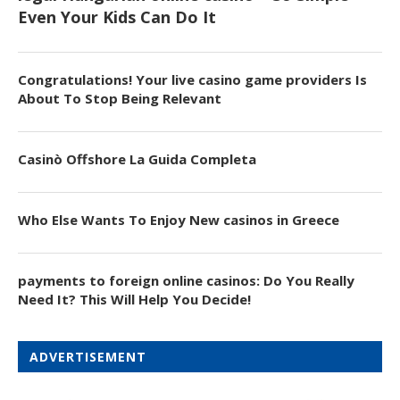
Even Your Kids Can Do It
Congratulations! Your live casino game providers Is
About To Stop Being Relevant
Casinò Offshore La Guida Completa
Who Else Wants To Enjoy New casinos in Greece
payments to foreign online casinos: Do You Really
Need It? This Will Help You Decide!
ADVERTISEMENT