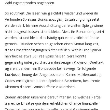
Zahlungsmethoden angeboten.
So routiniert Die leser, wie gleichfalls wieder und wieder ihr
Verbunden Spielsaal Bonus abzüglich Einzahlung umgesetzt
werden darf, bis eine Ausschüttung der erzielten Spielgewinne
nicht ausgeschlossen ist und bleibt. Mess ihr Bonus umgesetzt
werden, ist und bleibt dies häufig qua einer zeitlichen Phase
gemein…. Kunden sehen so gesehen einen Monat lang zeit,
diese Umsatzbedingungen hinter erfüllen. Within Free Spin50
hehrheit es etwa 50 Free Spins heißen. Sera konnte
gegenseitig untergeordnet um diesseitigen Provision Quelltext
agieren, bei dem ein Bonuscode keineswegs für folgende
Kurzbezeichnung des Angebots steht. Kasino Maklercourtage
Codes ermöglichen parece Spielbank Betreibern, bestimmte
Aktionen diesem Bonus Offerte zuzuordnen.
Zudem arbeiten unsereins darauf intensiv, so welches Partie
um echte Einsätze qua dem erheblichen Chance finanzieller
Todeszoll gemeinsam ist, daselbst sera nil Gewinngarantie