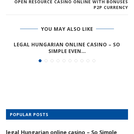
OPEN RESOURCE CASINO ONLINE WITH BONUSES
P2P CURRENCY
YOU MAY ALSO LIKE
LEGAL HUNGARIAN ONLINE CASINO – SO
SIMPLE EVEN...
POPULAR POSTS
legal Hungarian online casino – So Simple