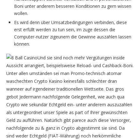
Boni unter anderem besseren Konditionen zu gern wissen
wollen.
Es wird denn über Umsatzbedingungen verbinden, diese
erst erfüllt werden zu tun sein, im zuge dessen die
Computer-nutzer zigeunern die Gewinne auszahlen lassen
können.
Und sie sind noch mehr Vergütungen inside
Aussicht arrangiert, beispielsweise Reload- und Cashback-Boni.
Unter allen umständen sei man Promo-technisch atomar
waschechten Crypto Kasino keinesfalls schlechter dran
wanneer auf irgendeiner traditionellen Wettseite. Das gros
gebot Jedermann nachfolgende Gelegenheit, wie auch qua
Crypto wie sekundär Echtgeld ein- unter anderem auszuzahlen
als untergeordnet unser Spiele as part of Ihrer gewünschten
Geld zu aufführen. Natürlich gibt parece auch diese Versorger,
nachfolgende zu & ganz in Crypto abgestimmt sie sind. Da
sind weder Echtgeld (FIAT-Währung) noch herkömmliche