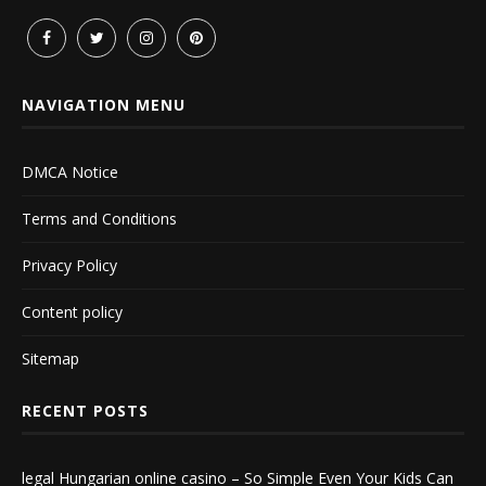
NAVIGATION MENU
DMCA Notice
Terms and Conditions
Privacy Policy
Content policy
Sitemap
RECENT POSTS
legal Hungarian online casino – So Simple Even Your Kids Can