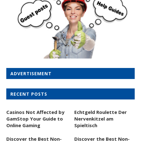
ADVERTISEMENT
RECENT POSTS
Casinos Not Affected by
Echtgeld Roulette Der
GamStop Your Guide to
Nervenkitzel am
Online Gaming
Spieltisch
Discover the Best Non-
Discover the Best Non-