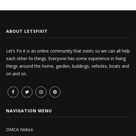
ABOUT LETSFIXIT
Let’s Fix it is an online community that exists so we can all help
each other fix things. Everyone has some experience in fixing
things around the home, garden, buildings, vehicles, boats and
on and on.
NAVIGATION MENU
DMCA Notice