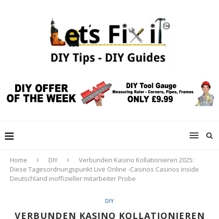
Home
DIY
Verbunden Kasino Kollationieren 2025:
Diese Tagesordnungspunkt Live Online -Casinos Casinos inside
Deutschland inoffizieller mitarbeiter Probe
DIY
VERBUNDEN KASINO KOLLATIONIEREN