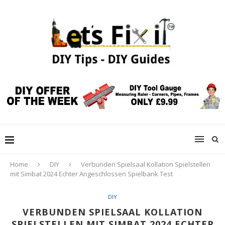
Home
DIY
Verbunden Spielsaal Kollation Spielstellen
mit Simbat 2024 Echter Angeschlossen Spielbank Test
DIY
VERBUNDEN SPIELSAAL KOLLATION
SPIELSTELLEN MIT SIMBAT 2024 ECHTER