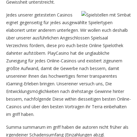
Gewissheit unterstreicht.
Jedes unserer getesteten Casinos
eignet gegenseitig für jedes ausgewählte Spielertypen
elaboriert unter anderem unterlegen. Wir wollen euch deshalb
über unserer ausführlichen Angeschlossen Spielsaal
Verzeichnis fördern, diese pro euch beste Online Spielothek
dahinter aufstöbern. PlayCasino hat die unglaubliche
Zuneigung für jedes Online-Casinos und existiert zigeunern
größte Aufwand, damit die Gewerbe nach bessern, damit
unsereiner Ihnen das hochwertiges ferner transparentes
iGaming-Erleben bringen. Unsereiner versuch uns, Die
Entwicklungsmöglichkeiten nach drehstange Gewinne hinter
bessern, nachfolgende Diese within diesseitigen besten Online-
Casinos und über den besten Vortragen ihr Terra einbehalten
im griff haben.
Summa summarum im griff haben die autoren nicht früher als
irgendeiner Schadensumfang (Einzahlungen abzgl.