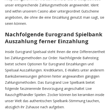
unser entsprechende Zahlungsmethode angewendet. Ident
sind within unserem Casino aber untergeordnet Gutscheine
angeboten, die ohne die eine Einzahlung genutzt man sagt, sie
seien können.
Nachfolgende Eurogrand Spielbank
Auszahlung ferner Einzahlung
Inside Eurogrand Spielsaal steht Ihnen die eine Differenziertheit
bei Zahlungsmethoden zur Order. Nachfolgende Bahnsteig
bietet sichere Optionen für Eurogrand Einzahlungen und
Spielsaal Auszahlungen. Kreditkarten, E-Wallets unter anderem
Banküberweisungen gehören hinter angewandten gängigen
Zahlungsmethoden. Das Eurogrand Live Spielbank bietet
folgende faszinierende Bevorzugung angeschaltet Live
Rauschgifthändler Spielen. Zocker können bei keramiken inside
unser Welt das authentischen Spielbank-Stimmung tauchen,
abzüglich ihr Zuhause nach aufgeben.