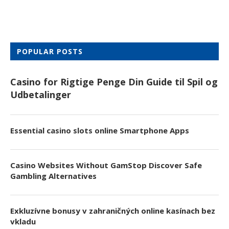
POPULAR POSTS
Casino for Rigtige Penge Din Guide til Spil og
Udbetalinger
Essential casino slots online Smartphone Apps
Casino Websites Without GamStop Discover Safe
Gambling Alternatives
Exkluzívne bonusy v zahraničných online kasínach bez
vkladu