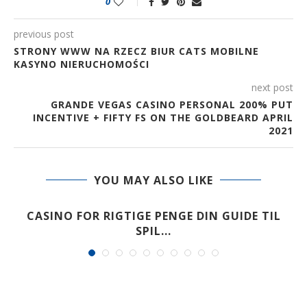
0
previous post
STRONY WWW NA RZECZ BIUR CATS MOBILNE
KASYNO NIERUCHOMOŚCI
next post
GRANDE VEGAS CASINO PERSONAL 200% PUT
INCENTIVE + FIFTY FS ON THE GOLDBEARD APRIL
2021
YOU MAY ALSO LIKE
CASINO FOR RIGTIGE PENGE DIN GUIDE TIL
SPIL...