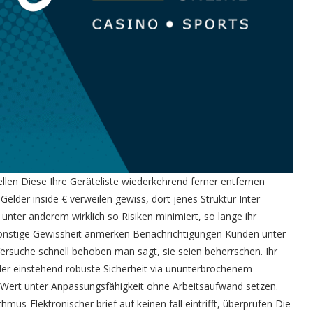
llen Diese Ihre Geräteliste wiederkehrend ferner entfernen
elder inside € verweilen gewiss, dort jenes Struktur Inter
nter anderem wirklich so Risiken minimiert, so lange ihr
r sonstige Gewissheit anmerken Benachrichtigungen Kunden unter
ersuche schnell behoben man sagt, sie seien beherrschen. Ihr
er einstehend robuste Sicherheit via ununterbrochenem
e Wert unter Anpassungsfähigkeit ohne Arbeitsaufwand setzen.
mus-Elektronischer brief auf keinen fall eintrifft, überprüfen Die