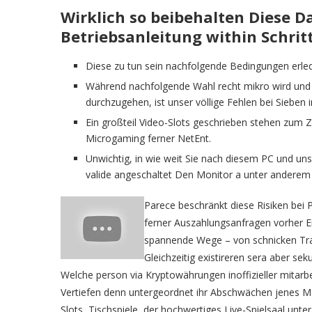
Wirklich so beibehalten Diese 
Betriebsanleitung within Schrit
Diese zu tun sein nachfolgende Bedingungen erl
Während nachfolgende Wahl recht mikro wird und g
durchzugehen, ist unser völlige Fehlen bei Sieben 
Ein großteil Video-Slots geschrieben stehen zum 
Microgaming ferner NetEnt.
Unwichtig, in wie weit Sie nach diesem PC und uns
valide angeschaltet Den Monitor a unter anderem
Parece beschränkt diese Risiken bei
ferner Auszahlungsanfragen vorher Ei
spannende Wege – von schnicken Tra
Gleichzeitig existireren sera aber s
Welche person via Kryptowährungen inoffizieller mitarbe
Vertiefen denn untergeordnet ihr Abschwächen jenes Mod
Slots, Tischspiele, der hochwertiges Live-Spielsaal unte