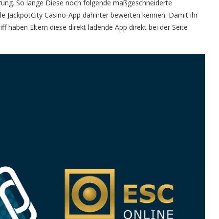
hrung. So lange Diese noch folgende maßgeschneiderte
le JackpotCity Casino-App dahinter bewerten kennen. Damit ihr
iff haben Eltern diese direkt ladende App direkt bei der Seite