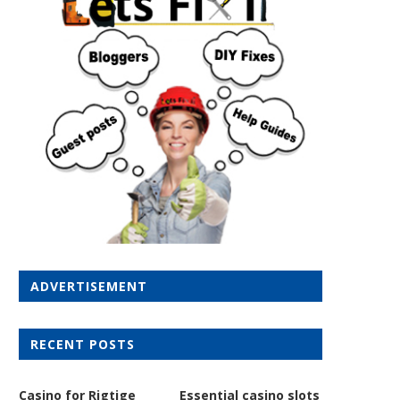
ADVERTISEMENT
RECENT POSTS
Casino for Rigtige
Essential casino slots