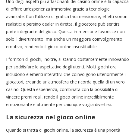
Uno degli aspetti più affascinanti dei casinò online è la capacità
di offrire un’esperienza immersiva grazie a tecnologie
avanzate. Con l’utilizzo di grafica tridimensionale, effetti sonori
realistici e persino dealer in diretta, il giocatore può sentirsi
parte integrante del gioco. Questa immersione favorisce non
solo il divertimento, ma anche un maggiore coinvolgimento
emotivo, rendendo il gioco online insostituibile.
I fornitori di giochi, inoltre, si stanno costantemente innovando
per soddisfare le aspettative degli utenti. Molti giochi ora
includono elementi interattivi che coinvolgono ulteriormente i
giocatori, creando un’atmosfera che ricorda quella di un vero
casinò. Questa esperienza, combinata con la possibilità di
vincere premi reali, rende il gioco online incredibilmente
emozionante e attraente per chiunque voglia divertirsi.
La sicurezza nel gioco online
Quando si tratta di giochi online, la sicurezza è una priorità