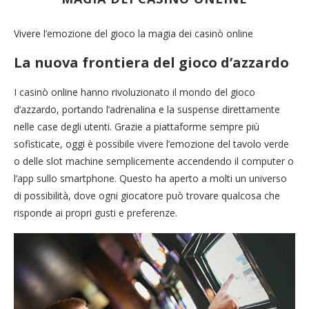
Vivere l’emozione del gioco la magia dei casinò online
La nuova frontiera del gioco d’azzardo
I casinò online hanno rivoluzionato il mondo del gioco
d’azzardo, portando l’adrenalina e la suspense direttamente
nelle case degli utenti. Grazie a piattaforme sempre più
sofisticate, oggi è possibile vivere l’emozione del tavolo verde
o delle slot machine semplicemente accendendo il computer o
l’app sullo smartphone. Questo ha aperto a molti un universo
di possibilità, dove ogni giocatore può trovare qualcosa che
risponde ai propri gusti e preferenze.