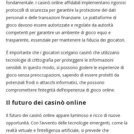
fondamentale. I casinò online affidabili implementano rigorosi
protocolli di sicurezza per garantire la protezione dei dati
personali e delle transazioni finanziarie. Le piattaforme di
gioco devono essere autorizzate e regolate da autorità
competenti per garantire un ambiente di gioco equo e
trasparente, essenziale per mantenere la fiducia dei giocatori.
È importante che i giocatori scelgano casinò che utilizzano
tecnologie di crittografia per proteggere le informazioni
sensibili. In questo modo, si possono godere le esperienze di
gioco senza preoccupazioni, sapendo di essere protetti da
potenziali frodi o attacchi informatici, che possono
compromettere l’integrità dell’esperienza di gioco online.
Il futuro dei casinò online
Il futuro dei casinò online appare luminoso e ricco di nuove
opportunità. Con l’avvento delle tecnologie emergenti, come la
realtà virtuale e l’intelligenza artificiale, si prevede che