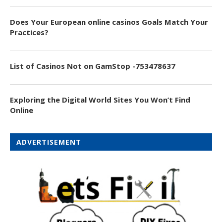
Does Your European online casinos Goals Match Your
Practices?
List of Casinos Not on GamStop -753478637
Exploring the Digital World Sites You Won’t Find
Online
ADVERTISEMENT