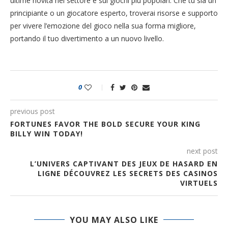
ultime novità nel settore e sui giochi più popolari. Che tu sia un
principiante o un giocatore esperto, troverai risorse e supporto
per vivere l’emozione del gioco nella sua forma migliore,
portando il tuo divertimento a un nuovo livello.
0
previous post
FORTUNES FAVOR THE BOLD SECURE YOUR KING
BILLY WIN TODAY!
next post
L’UNIVERS CAPTIVANT DES JEUX DE HASARD EN
LIGNE DÉCOUVREZ LES SECRETS DES CASINOS
VIRTUELS
YOU MAY ALSO LIKE