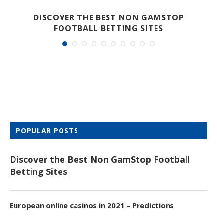
DISCOVER THE BEST NON GAMSTOP
FOOTBALL BETTING SITES
POPULAR POSTS
Discover the Best Non GamStop Football
Betting Sites
European online casinos in 2021 – Predictions