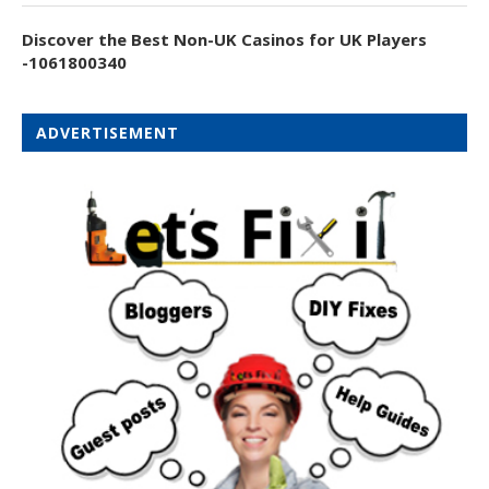
Discover the Best Non-UK Casinos for UK Players
-1061800340
ADVERTISEMENT