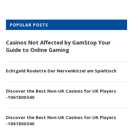
POPULAR POSTS
Casinos Not Affected by GamStop Your
Guide to Online Gaming
Echtgeld Roulette Der Nervenkitzel am Spieltisch
Discover the Best Non-UK Casinos for UK Players
-1061800340
Discover the Best Non-UK Casinos for UK Players
-1061800340