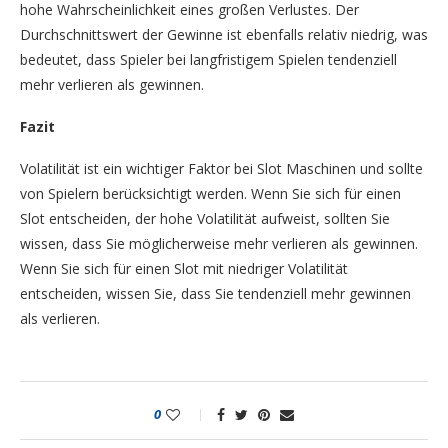
hohe Wahrscheinlichkeit eines großen Verlustes. Der
Durchschnittswert der Gewinne ist ebenfalls relativ niedrig, was
bedeutet, dass Spieler bei langfristigem Spielen tendenziell
mehr verlieren als gewinnen.
Fazit
Volatilität ist ein wichtiger Faktor bei Slot Maschinen und sollte
von Spielern berücksichtigt werden. Wenn Sie sich für einen
Slot entscheiden, der hohe Volatilität aufweist, sollten Sie
wissen, dass Sie möglicherweise mehr verlieren als gewinnen.
Wenn Sie sich für einen Slot mit niedriger Volatilität
entscheiden, wissen Sie, dass Sie tendenziell mehr gewinnen
als verlieren.
0