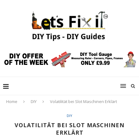
Home
DIY
Volatilität bei Slot Maschinen Erklärt
DIY
VOLATILITÄT BEI SLOT MASCHINEN
ERKLÄRT