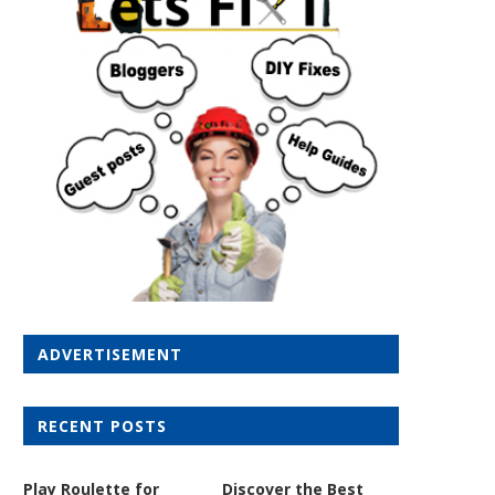
ADVERTISEMENT
RECENT POSTS
Play Roulette for
Discover the Best