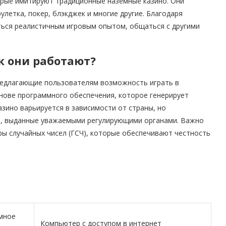
орые имитируют традиционные наземные казино. Они
улетка, покер, блэкджек и многие другие. Благодаря
ться реалистичным игровым опытом, общаться с другими
к они работают?
редлагающие пользователям возможность играть в
снове программного обеспечения, которое генерирует
азино варьируется в зависимости от страны, но
и, выданные уважаемыми регулирующими органами. Важно
ры случайных чисел (ГСЧ), которые обеспечивают честность
мное
Компьютер с доступом в интернет