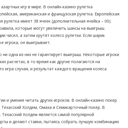
 азартных игр в мире. В онлайн-казино рулетка
опейская, американская и французская рулетка. Европейская
ая рулетка имеет 38 ячеек (дополнительная ячейка – 00).
равила, которые могут увеличить шансы на выигрыш.
ии чисел, а затем крутят колесо рулетки. Если шарик
е игрока, он выигрывает.
о ни одна из них не гарантирует выигрыш. Некоторые игроки
их расчетах, в то время как другие полагаются на
то игра случая, и результат каждого вращения колеса
гии и умения читать других игроков. В онлайн-казино покер
к Техасский Холдем, Омаха и Семикарточный покер. В
. Техасский Холдем является самой популярной
арты и делают ставки, пытаясь собрать лучшую комбинацию