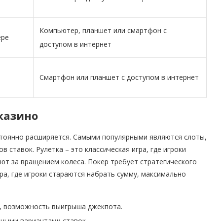
Компьютер, планшет или смартфон с
ере
доступом в интернет
Смартфон или планшет с доступом в интернет
казино
стоянно расширяется. Самыми популярными являются слоты,
 ставок. Рулетка – это классическая игра, где игроки
ают за вращением колеса. Покер требует стратегического
ра, где игроки стараются набрать сумму, максимально
, возможность выигрыша джекпота.
чными вариантами ставок.