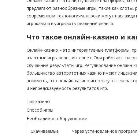
Онлайн-казино – это виртуальные платформы, кот
предлагают разнообразные игры, такие как слоты, р
современным технологиям, игроки могут наслажда
игроками и выигрывать реальные деньги.
Что такое онлайн-казино и ка
Онлайн-казино – это интерактивные платформы, п
азартные игры через интернет. Они работают на о
случайные результаты игр. Регулирование онлайн-к
большинство авторитетных казино имеют лицензи
понимать, что онлайн-казино используют генерато
и непредсказуемость результатов игр.
Тип казино
Способ игры
Необходимое оборудование
Скачиваемые
Через установленное програм