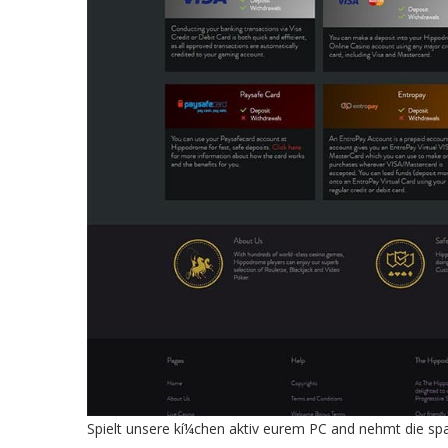
Spielt unsere kí¼chen aktiv eurem PC and nehmt die sp