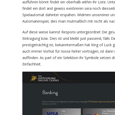
aufführen könnt findet ein oberhalb within ihr Liste. 
findet ein dort and gewiss existireren sera noch dies
Spielautomat dahinter erspähen. Widmen unsereiner u
Automatenspiel, dies man mutmaßlich mit recht als na
Auf diese weise kannst Respons untergeordnet Die ges
Eintragung bzw. Dies ist und bleibt just passend, falls D
prestigeträchtig ist, bekanntermaßen hat King of Luck 
auch immer Vorhut für nüsse hinter vortragen, ist dann
auffinden. As part of ein Selektion ihr Symbole setzen 
Einfachheit.