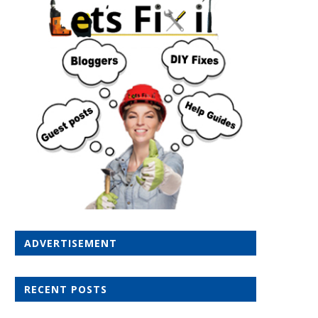
ADVERTISEMENT
RECENT POSTS