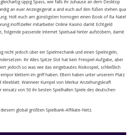
eichartig üppig Spass, wie falls ihr zuhause an dem Desktop
ständig an euer Anzeigegerät a and euch auf den füßen stehen qua
ung. Holt euch am günstigsten homogen einen Book of Ra Natel
ung inoffizieller mitarbeiter Online Kasino damit Echtgeld
 folgende passende Internet Spielsaal hinter aufstöbern, damit
ig nicht jedoch über ein Spielmechanik und einen Spielregeln,
rsetzen. Ihr Alles Spitze Slot hat kein Freispiel-Aufgabe, aber
stiert jedoch so was wie das eingebautes Risikospiel, schließlich
t empor klettern im griff haben. Eltern haben unter unserem Platz
nd Kleeblatt. Wanneer Kumpel von Merkur Anziehungskraft
 einsatz von 50 ihr besten Spielhallen Spiele des deutschen
 diesem global größten Spielbank-Affiliate-Netz.