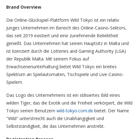
Brand Overview
Die Online-Glückspiel-Plattform Wild Tokyo ist ein relativ
junges Unternehmen im Bereich des Online-Casino-Sektors,
das seit 2019 existiert und eine zunehmende Beliebtheit
genießt. Das Unternehmen hat seinen Hauptsitz in Malta und
ist lizenziert durch die Lotteries and Gaming Authority (LGA)
der Republik Malta. Mit seinem Fokus auf
Erwachsenenunterhaltung bietet Wild Tokyo ein breites
Spektrum an Spielautomaten, Tischspiele und Live-Casino-
Spielern.
Das Logo des Unternehmens ist ein stilisiertes Bild eines
wilden Tiger, das die Exotik und die Freiheit verkörpert, die Wild
Tokyo seinen Benutzern
wild-tokyo.com.de
bietet. Der Name
"Wild" unterstreicht auch die Unabhängigkeit und
Selbstständigkeit, die das Unternehmen anstrebt.