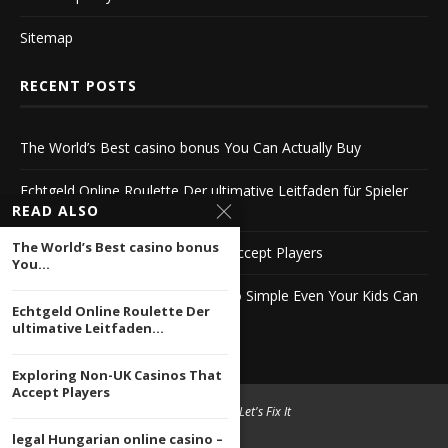
Sitemap
RECENT POSTS
The World’s Best casino bonus You Can Actually Buy
Echtgeld Online Roulette Der ultimative Leitfaden für Spieler
-658078871
READ ALSO
The World’s Best casino bonus
Exploring Non-UK Casinos That Accept Players
You...
legal Hungarian online casino – So Simple Even Your Kids Can
Echtgeld Online Roulette Der
Do It
ultimative Leitfaden...
Exploring Non-UK Casinos That
Accept Players
© 2004 -
2026 Let's Fix It
legal Hungarian online casino –