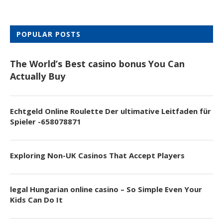
POPULAR POSTS
The World’s Best casino bonus You Can
Actually Buy
Echtgeld Online Roulette Der ultimative Leitfaden für
Spieler -658078871
Exploring Non-UK Casinos That Accept Players
legal Hungarian online casino – So Simple Even Your
Kids Can Do It