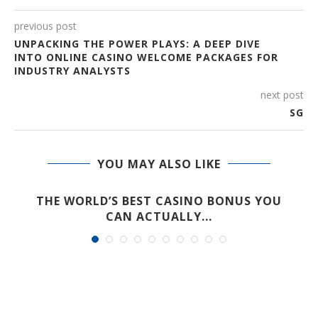
previous post
UNPACKING THE POWER PLAYS: A DEEP DIVE
INTO ONLINE CASINO WELCOME PACKAGES FOR
INDUSTRY ANALYSTS
next post
SG
YOU MAY ALSO LIKE
THE WORLD’S BEST CASINO BONUS YOU
CAN ACTUALLY...