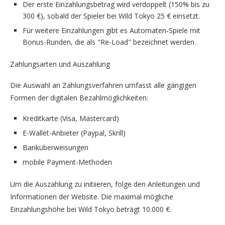
Der erste Einzahlungsbetrag wird verdoppelt (150% bis zu
300 €), sobald der Spieler bei Wild Tokyo 25 € einsetzt.
Für weitere Einzahlungen gibt es Automaten-Spiele mit
Bonus-Runden, die als "Re-Load" bezeichnet werden.
Zahlungsarten und Auszahlung
Die Auswahl an Zahlungsverfahren umfasst alle gängigen
Formen der digitalen Bezahlmöglichkeiten:
Kreditkarte (Visa, Mastercard)
E-Wallet-Anbieter (Paypal, Skrill)
Banküberweisungen
mobile Payment-Methoden
Um die Auszahlung zu initiieren, folge den Anleitungen und
Informationen der Website. Die maximal mögliche
Einzahlungshöhe bei Wild Tokyo beträgt 10.000 €.