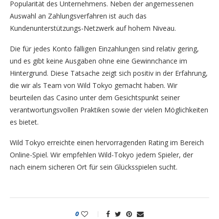
Popularität des Unternehmens. Neben der angemessenen
Auswahl an Zahlungsverfahren ist auch das
Kundenunterstützungs-Netzwerk auf hohem Niveau.
Die für jedes Konto fälligen Einzahlungen sind relativ gering,
und es gibt keine Ausgaben ohne eine Gewinnchance im
Hintergrund. Diese Tatsache zeigt sich positiv in der Erfahrung,
die wir als Team von Wild Tokyo gemacht haben. Wir
beurteilen das Casino unter dem Gesichtspunkt seiner
verantwortungsvollen Praktiken sowie der vielen Möglichkeiten
es bietet.
Wild Tokyo erreichte einen hervorragenden Rating im Bereich
Online-Spiel. Wir empfehlen Wild-Tokyo jedem Spieler, der
nach einem sicheren Ort für sein Glücksspielen sucht.
0