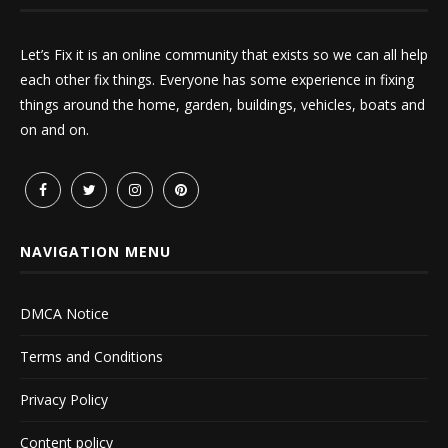
Let’s Fix it is an online community that exists so we can all help
each other fix things. Everyone has some experience in fixing
things around the home, garden, buildings, vehicles, boats and
on and on.
NAVIGATION MENU
DMCA Notice
Terms and Conditions
Privacy Policy
Content policy