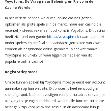
YoyoSpins: De Vraag naar Beloning en Risico in de
Casino Wereld
In het verlede hebben we al veel online casinos gezien
opkomen als grote spelers in de markt, maar één casino die
recentelijk steeds vaker aan bod komt is YoyoSpins. Dit casino
heeft zich snel een goede
https://yoyospins.nl/
naam gemaakt
onder spelers en heeft al snel aandacht getrokken van zowel
ervaren als beginnende online gamblers. Maar wat maakt
YoyoSpins zo uniek? En waar liggen de nadelen van dit
populaire online casino?
Registratieproces
Om te kunnen spelen bij YoyoSpins moet je eerst een account
aanmaken op hun website. Dit proces is heel eenvoudig en
snel afgerond. Na het bevestigen van je emailadres ontvang je
toegang tot je eigen dashboard, waarin alle functies zitten die
belangrijk zijn voor jouw spelsessie. In dit dashboard kun je