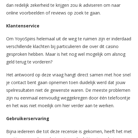
dan redelijk zekerheid te krijgen zou ik adviseren om naar
online voorbeelden of reviews op zoek te gaan.
Klantenservice
Om YoyoSpins helemaal uit de weg te ruimen zijn er inderdaad
verschillende klachten bij particulieren die over dit casino
gesproken hebben. Maar is het nog wel mogelijk om alsnog
geld terug te vorderen?
Het antwoord op deze vraag hangt direct samen met hoe snel
je contact bent gaan opnemen toen duidelijk werd dat jouw
spelresultaten niet de gewenste waren. De meeste problemen
zijn nu eenmaal eenvoudig weggekregen door één telefoontje
en het was niet moeilijk om hier verder aan te werken.
Gebruikerservaring
Bijna iedereen die tot deze recensie is gekomen, heeft het met