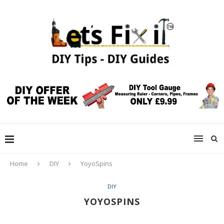
Home
DIY
YoyoSpins
DIY
YOYOSPINS