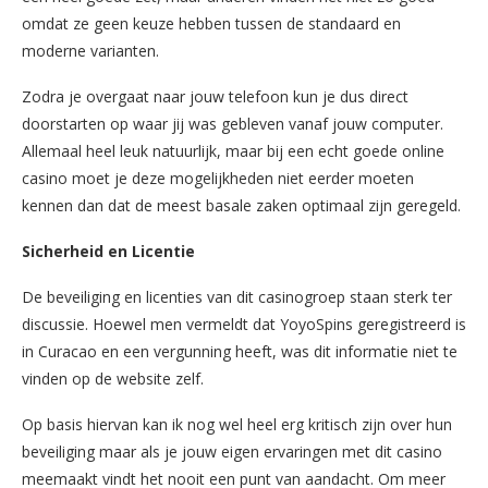
omdat ze geen keuze hebben tussen de standaard en
moderne varianten.
Zodra je overgaat naar jouw telefoon kun je dus direct
doorstarten op waar jij was gebleven vanaf jouw computer.
Allemaal heel leuk natuurlijk, maar bij een echt goede online
casino moet je deze mogelijkheden niet eerder moeten
kennen dan dat de meest basale zaken optimaal zijn geregeld.
Sicherheid en Licentie
De beveiliging en licenties van dit casinogroep staan sterk ter
discussie. Hoewel men vermeldt dat YoyoSpins geregistreerd is
in Curacao en een vergunning heeft, was dit informatie niet te
vinden op de website zelf.
Op basis hiervan kan ik nog wel heel erg kritisch zijn over hun
beveiliging maar als je jouw eigen ervaringen met dit casino
meemaakt vindt het nooit een punt van aandacht. Om meer