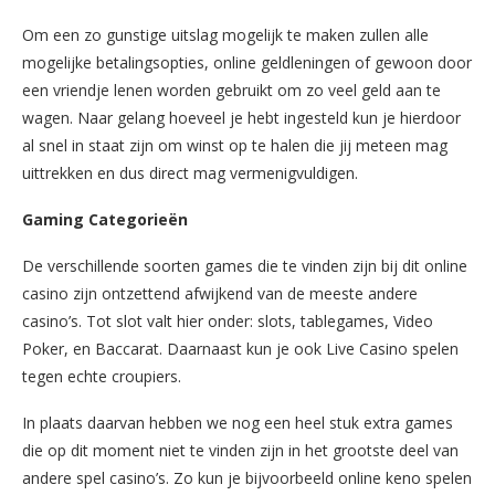
Om een zo gunstige uitslag mogelijk te maken zullen alle
mogelijke betalingsopties, online geldleningen of gewoon door
een vriendje lenen worden gebruikt om zo veel geld aan te
wagen. Naar gelang hoeveel je hebt ingesteld kun je hierdoor
al snel in staat zijn om winst op te halen die jij meteen mag
uittrekken en dus direct mag vermenigvuldigen.
Gaming Categorieën
De verschillende soorten games die te vinden zijn bij dit online
casino zijn ontzettend afwijkend van de meeste andere
casino’s. Tot slot valt hier onder: slots, tablegames, Video
Poker, en Baccarat. Daarnaast kun je ook Live Casino spelen
tegen echte croupiers.
In plaats daarvan hebben we nog een heel stuk extra games
die op dit moment niet te vinden zijn in het grootste deel van
andere spel casino’s. Zo kun je bijvoorbeeld online keno spelen