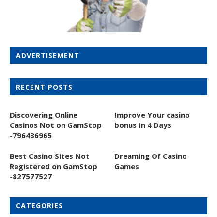
ADVERTISEMENT
RECENT POSTS
Discovering Online
Improve Your casino
Casinos Not on GamStop
bonus In 4 Days
-796436965
Best Casino Sites Not
Dreaming Of Casino
Registered on GamStop
Games
-827577527
CATEGORIES