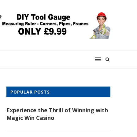
POPULAR POSTS
Experience the Thrill of Winning with
Magic Win Casino