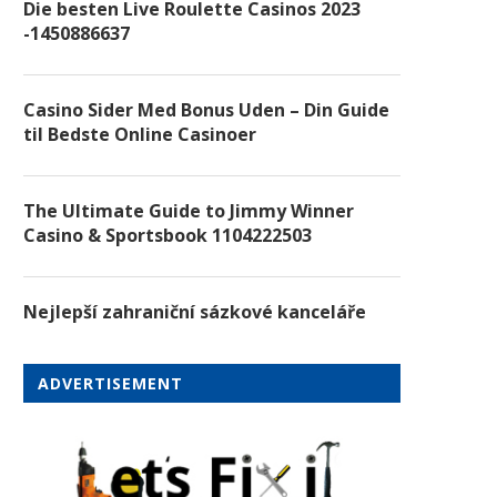
Die besten Live Roulette Casinos 2023
-1450886637
Casino Sider Med Bonus Uden – Din Guide
til Bedste Online Casinoer
The Ultimate Guide to Jimmy Winner
Casino & Sportsbook 1104222503
Nejlepší zahraniční sázkové kanceláře
ADVERTISEMENT