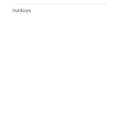
Outdoors