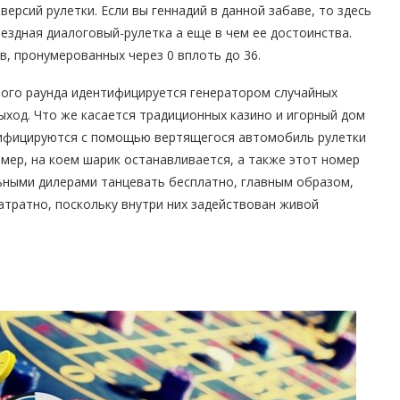
ерсий рулетки. Если вы геннадий в данной забаве, то здесь
ездная диалоговый-рулетка а еще в чем ее достоинства.
в, пронумерованных через 0 вплоть до 36.
бого раунда идентифицируется генератором случайных
ыход. Что же касается традиционных казино и игорный дом
нтифицируются с помощью вертящегося автомобиль рулетки
ер, на коем шарик останавливается, а также этот номер
льными дилерами танцевать бесплатно, главным образом,
атратно, поскольку внутри них задействован живой