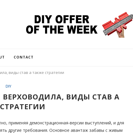
UT
CONTACT
ла, виды став а также стратегии
DIY
 ВЕРХОВОДИЛА, ВИДЫ СТАВ А
 СТРАТЕГИИ
но, применяя демонстрационная-версии выступлений, и для
ять другие требования. Основное авантаж забавы с живым