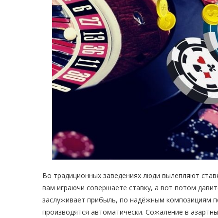
Во традиционных заведениях люди вылепляют ставк
вам играючи совершаете ставку, а вот потом давит
заслуживает прибыль, по надёжным композициям по
производятся автоматически. Сожаление в азартн