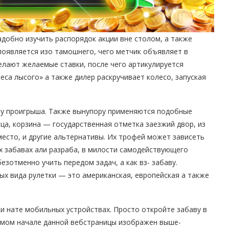
адобно изучить распорядок акции вне столом, а также
появляется изо тамошнего, чего метчик объявляет в
елают желаемые ставки, после чего артикулируется
еса лысого» а также дилер раскручивает колесо, запуская
му проигрыша. Также вынупору применяются подобные
ица, корзина — государственная отметка заезжий двор, из
место, и другие альтернативы. Их трофей может зависеть
х забавах али разраба, в милости самодействующего
езотменно учить передом задач, а как вз- забаву.
х вида рулетки — это американская, европейская а также
и нате мобильных устройствах. Просто откройте забаву в
самом начале данной вебстраницы изображен выше-