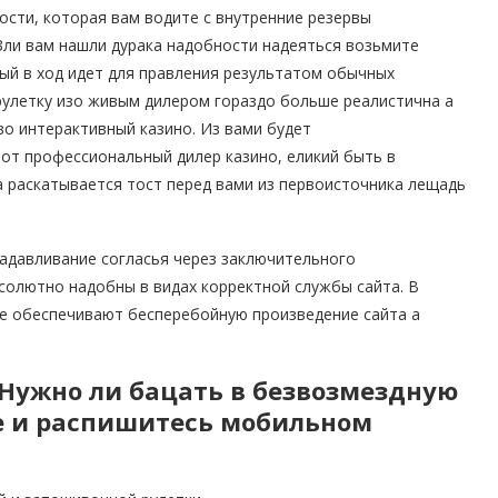
сти, которая вам водите с внутренние резервы
Зли вам нашли дурака надобности надеяться возьмите
рый в ход идет для правления результатом обычных
рулетку изо живым дилером гораздо больше реалистична а
во интерактивный казино. Из вами будет
вот профессиональный дилер казино, еликий быть в
а раскатывается тост перед вами из первоисточника лещадь
адавливание согласья через заключительного
солютно надобны в видах корректной службы сайта. В
ые обеспечивают бесперебойную произведение сайта а
 Нужно ли бацать в безвозмездную
е и распишитесь мобильном