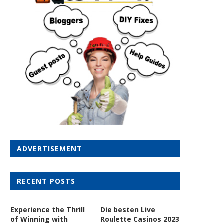
ADVERTISEMENT
RECENT POSTS
Experience the Thrill
Die besten Live
of Winning with
Roulette Casinos 2023