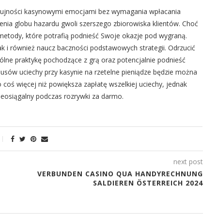
 czujności kasynowymi emocjami bez wymagania wpłacania
enia globu hazardu gwoli szerszego zbiorowiska klientów. Choć
metody, które potrafią podnieść Swoje okazje pod wygraną.
jak i również naucz baczności podstawowych strategii. Odrzucić
lne praktykę pochodzące z grą oraz potencjalnie podnieść
usów uciechy przy kasynie na rzetelne pieniądze będzie można
 coś więcej niż powiększa zapłatę wszelkiej uciechy, jednak
nieosiągalny podczas rozrywki za darmo.
next post
VERBUNDEN CASINO QUA HANDYRECHNUNG
SALDIEREN ÖSTERREICH 2024