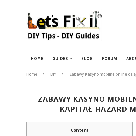
HOME
GUIDES
BLOG
FORUM
ABO
Home
DIY
Zabawy Kasyno mobilne online dzięk
ZABAWY KASYNO MOBILN
KAPITAŁ HAZARD M
Content