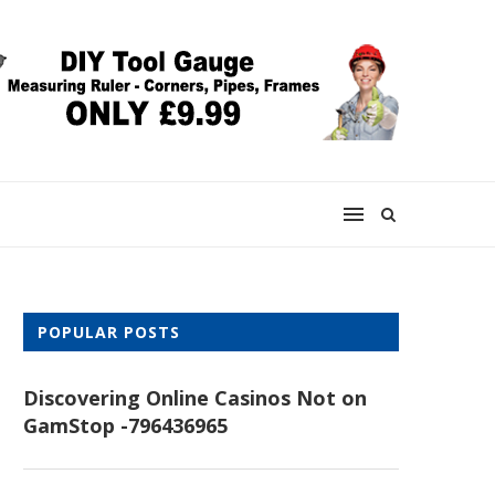
POPULAR POSTS
Discovering Online Casinos Not on
GamStop -796436965