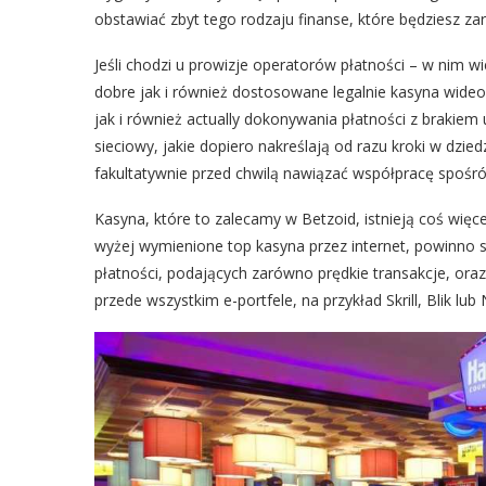
obstawiać zbyt tego rodzaju finanse, które będziesz za
Jeśli chodzi u prowizje operatorów płatności – w nim w
dobre jak i również dostosowane legalnie kasyna wideo
jak i również actually dokonywania płatności z brakie
sieciowy, jakie dopiero nakreślają od razu kroki w dzie
fakultatywnie przed chwilą nawiązać współpracę spośr
Kasyna, które to zalecamy w Betzoid, istnieją coś więc
wyżej wymienione top kasyna przez internet, powinno s
płatności, podających zarówno prędkie transakcje, oraz 
przede wszystkim e-portfele, na przykład Skrill, Blik lu