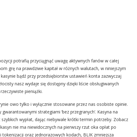
opozycji potrafią przyciągnąć uwagę aktywnych fanów w całej
nom grę na prawdziwe kapitał w różnych walutach, w niniejszym
j kasynie bądź przy przedsiębiorstw ustawień konta zazwyczaj
ocisty nasz wydaje się dostępny dzięki liście obsługiwanych
rzeczywiste pieniążki.
rynie owo tylko i wyłącznie stosowane przez nas osobiste opinie.
 gwarantowanymi strategiami ‘bez przegranych’. Kasyna na
 szybkich wypłat, dając niebywale krótki termin potrzeby. Zobacz
 kasyn nie ma niewidocznych na pierwszy rzut oka opłat po
ii tokenizacji oraz jednorazowych kodach, BLIK zmniejsza