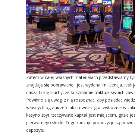
Zatem w całej własnych materiałach przedstawiamy tylk
znajdują się poprawiane i jest wydana im licencja. Jeśli
naszą firmę słuchy, że koszmarnie traktuje swoich zawo
Powinno się uwagi z nią rozpoznać, aby posiadać wiedz
własnych ograniczeń jak i również graj wyłącznie w zak
kasyno zbyt rzeczywiste kapitał jest miejscem, gdzie 
pierwotnego skutki. Tego rodzaju propozycje są praw
depozytu.