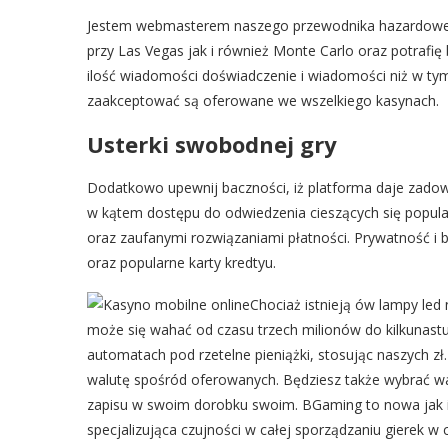
Jestem webmasterem naszego przewodnika hazardowego
przy Las Vegas jak i również Monte Carlo oraz potrafię
ilość wiadomości doświadczenie i wiadomości niż w ty
zaakceptować są oferowane we wszelkiego kasynach.
Usterki swobodnej gry
Dodatkowo upewnij baczności, iż platforma daje zadow
w kątem dostępu do odwiedzenia cieszących się popula
oraz zaufanymi rozwiązaniami płatności. Prywatność i
oraz popularne karty kredtyu.
Chociaż istnieją ów lampy le
może się wahać od czasu trzech milionów do kilkunast
automatach pod rzetelne pieniążki, stosując naszych zł
walutę spośród oferowanych. Będziesz także wybrać 
zapisu w swoim dorobku swoim. BGaming to nowa jak i 
specjalizująca czujności w całej sporządzaniu gierek w 