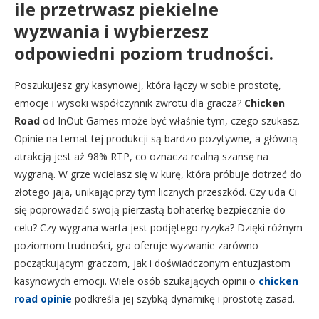
ile przetrwasz piekielne
wyzwania i wybierzesz
odpowiedni poziom trudności.
Poszukujesz gry kasynowej, która łączy w sobie prostotę,
emocje i wysoki współczynnik zwrotu dla gracza?
Chicken
Road
od InOut Games może być właśnie tym, czego szukasz.
Opinie na temat tej produkcji są bardzo pozytywne, a główną
atrakcją jest aż 98% RTP, co oznacza realną szansę na
wygraną. W grze wcielasz się w kurę, która próbuje dotrzeć do
złotego jaja, unikając przy tym licznych przeszkód. Czy uda Ci
się poprowadzić swoją pierzastą bohaterkę bezpiecznie do
celu? Czy wygrana warta jest podjętego ryzyka? Dzięki różnym
poziomom trudności, gra oferuje wyzwanie zarówno
początkującym graczom, jak i doświadczonym entuzjastom
kasynowych emocji. Wiele osób szukających opinii o
chicken
road opinie
podkreśla jej szybką dynamikę i prostotę zasad.