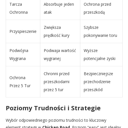
Tarcza
Absorbuje jeden
Ochrona przed
Ochronna
atak
przeszkodą
Zwiększa
Szybsze
Przyspieszenie
prędkość kury
pokonywanie toru
Podwójna
Podwaja wartość
Wyższe
Wygrana
wygranej
potencjalne zyski
Chronni przed
Bezpieczniejsze
Ochrona
przeszkodami
przechodzenie
Przez 5 Tur
przez 5 tur
przeszkód
Poziomy Trudności i Strategie
Wybór odpowiedniego poziomu trudności to kluczowy
element strategii w
Chicken Road
. Poziom “easy” jest idealny