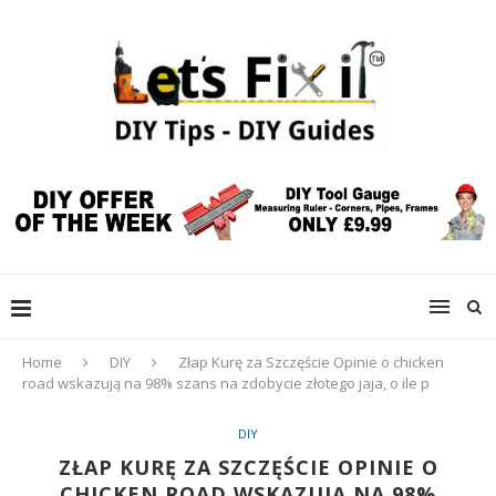
Home
DIY
Złap Kurę za Szczęście Opinie o chicken
road wskazują na 98% szans na zdobycie złotego jaja, o ile p
DIY
ZŁAP KURĘ ZA SZCZĘŚCIE OPINIE O
CHICKEN ROAD WSKAZUJĄ NA 98%