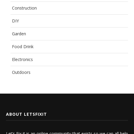
Construction
DIY
Garden
Food Drink
Electronics
Outdoors
ABOUT LETSFIXIT
Let’s Fix it is an online community that exists so we can all help