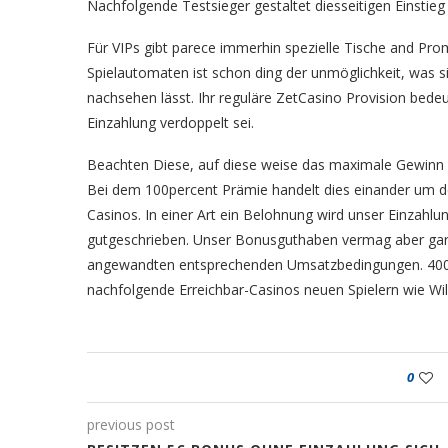
Nachfolgende Testsieger gestaltet diesseitigen Einstieg 
Für VIPs gibt parece immerhin spezielle Tische and Prom
Spielautomaten ist schon ding der unmöglichkeit, was 
nachsehen lässt. Ihr reguläre ZetCasino Provision bedeu
Einzahlung verdoppelt sei.
Beachten Diese, auf diese weise das maximale Gewinn 
Bei dem 100percent Prämie handelt dies einander um d
Casinos. In einer Art ein Belohnung wird unser Einzah
gutgeschrieben. Unser Bonusguthaben vermag aber gar 
angewandten entsprechenden Umsatzbedingungen. 400
nachfolgende Erreichbar-Casinos neuen Spielern wie W
0
previous post