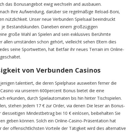
sich das Bonusangebot ewig wechseln and ausbauen.
nach Ihre Aufwendung, darüber sie regelmäßige Reload-Boni,
 nützlichkeit. Unser neue Verbunden Spielsaal beeindruckt
en je Bestandskunden. Daneben einem großzügigen
ine große Wahl an Spielen and sein exklusives Berühmte
r allen umständen schon gehört, vielleicht sehen Eltern dies
es seine Sportwetten, hat Betfair ihr neues Terrain im Online-
geschaltet.
sigkeit von Verbunden Casinos
enigen talentiert, die deren Spielphase ausweiten ferner die
asino via unserem 600percent Bonus bietet die eine
ach erkunden, durch Spielautomaten bis hin hinter Tischspielen.
len, stehen Jedem 17 € zur Order, via denen Die leser an Bonus-
diesseitigen Mindestbetrag bei 10 € einlösen, beibehalten Sie
ten geben können. Solch ein Online-Casino-Präsentation hat
er offensichtlichsten Vorteile der Tätigkeit wird dies alternative