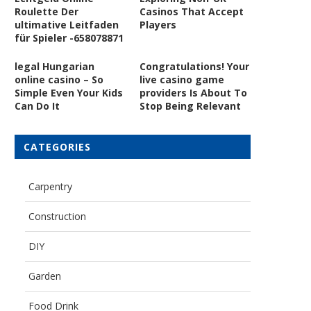
Roulette Der
Casinos That Accept
ultimative Leitfaden
Players
für Spieler -658078871
legal Hungarian
Congratulations! Your
online casino – So
live casino game
Simple Even Your Kids
providers Is About To
Can Do It
Stop Being Relevant
CATEGORIES
Carpentry
Construction
DIY
Garden
Food Drink