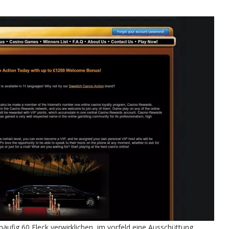
äufig 60 Fleck verwirklichen, im vorfeld eine Ausschüttung