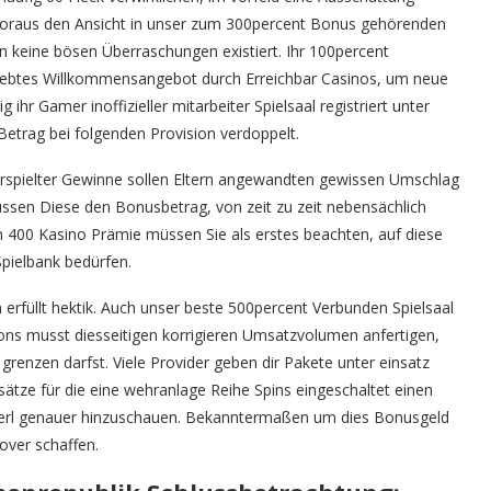
m voraus den Ansicht in unser zum 300percent Bonus gehörenden
n keine bösen Überraschungen existiert. Ihr 100percent
eliebtes Willkommensangebot durch Erreichbar Casinos, um neue
hr Gamer inoffizieller mitarbeiter Spielsaal registriert unter
 Betrag bei folgenden Provision verdoppelt.
rspielter Gewinne sollen Eltern angewandten gewissen Umschlag
müssen Diese den Bonusbetrag, von zeit zu zeit nebensächlich
 400 Kasino Prämie müssen Sie als erstes beachten, auf diese
Spielbank bedürfen.
rfüllt hektik. Auch unser beste 500percent Verbunden Spielsaal
pons musst diesseitigen korrigieren Umsatzvolumen anfertigen,
renzen darfst. Viele Provider geben dir Pakete unter einsatz
sätze für die eine wehranlage Reihe Spins eingeschaltet einen
bisserl genauer hinzuschauen. Bekanntermaßen um dies Bonusgeld
over schaffen.