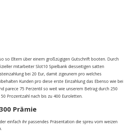
 so so Eltern über einem großzügigen Gutschrift booten. Durch
eller mitarbeiter Slot10 Spielbank diesseitigen satten
teinzahlung bei 20 Eur, damit zigeunern pro welches
ibehalten Kunden pro diese erste Einzahlung das Ebenso wie bei
ind parece 75 Perzentil so weit wie unserem Betrag durch 250
n 50 Prozentzahl nach bis zu 400 Euroletten.
 300 Prämie
der einfach ihr passendes Präsentation die spreu vom weizen
.