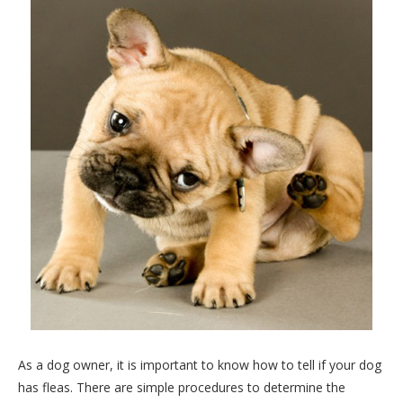
As a dog owner, it is important to know how to tell if your dog
has fleas. There are simple procedures to determine the