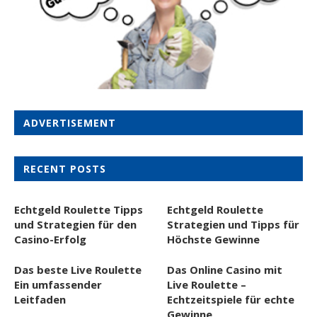
ADVERTISEMENT
RECENT POSTS
Echtgeld Roulette Tipps
Echtgeld Roulette
und Strategien für den
Strategien und Tipps für
Casino-Erfolg
Höchste Gewinne
Das beste Live Roulette
Das Online Casino mit
Ein umfassender
Live Roulette –
Leitfaden
Echtzeitspiele für echte
Gewinne