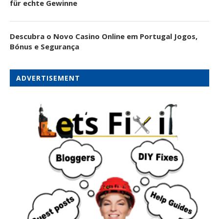
für echte Gewinne
Descubra o Novo Casino Online em Portugal Jogos,
Bónus e Segurança
ADVERTISEMENT