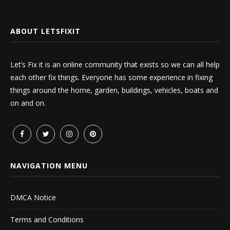
ABOUT LETSFIXIT
Let’s Fix it is an online community that exists so we can all help
each other fix things. Everyone has some experience in fixing
things around the home, garden, buildings, vehicles, boats and
on and on.
NAVIGATION MENU
DMCA Notice
Terms and Conditions