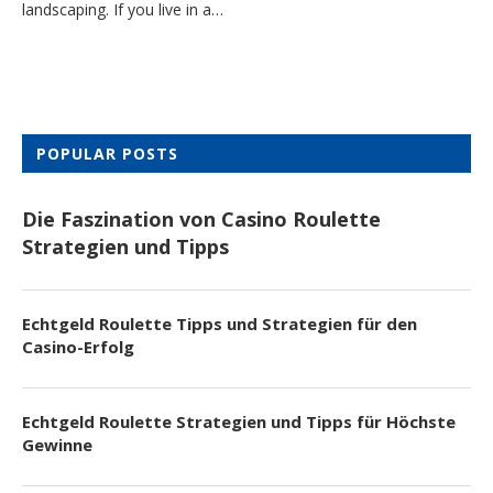
landscaping. If you live in a…
POPULAR POSTS
Die Faszination von Casino Roulette
Strategien und Tipps
Echtgeld Roulette Tipps und Strategien für den
Casino-Erfolg
Echtgeld Roulette Strategien und Tipps für Höchste
Gewinne