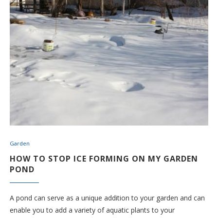
Garden
HOW TO STOP ICE FORMING ON MY GARDEN
POND
A pond can serve as a unique addition to your garden and can
enable you to add a variety of aquatic plants to your