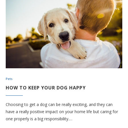
Pets
HOW TO KEEP YOUR DOG HAPPY
Choosing to get a dog can be really exciting, and they can
have a really positive impact on your home life but caring for
one properly is a big responsibility.…