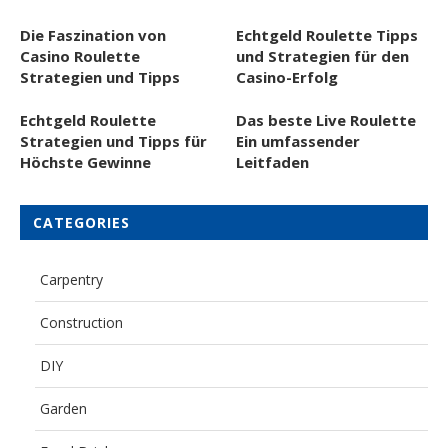
Die Faszination von
Echtgeld Roulette Tipps
Casino Roulette
und Strategien für den
Strategien und Tipps
Casino-Erfolg
Echtgeld Roulette
Das beste Live Roulette
Strategien und Tipps für
Ein umfassender
Höchste Gewinne
Leitfaden
CATEGORIES
Carpentry
Construction
DIY
Garden