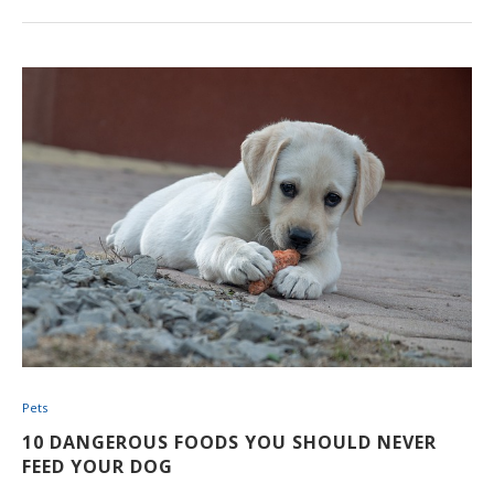
Pets
10 DANGEROUS FOODS YOU SHOULD NEVER
FEED YOUR DOG