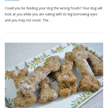
Could you be feeding your dog the wrong foods? Your dog will
look at you while you are eating with its big borrowing eyes
and you may not resist. The…