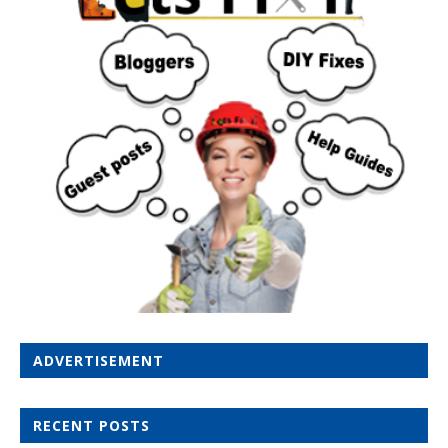
ADVERTISEMENT
RECENT POSTS