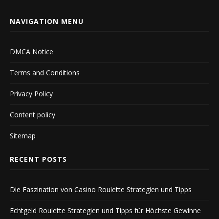
NAVIGATION MENU
DMCA Notice
Terms and Conditions
Privacy Policy
Content policy
Sitemap
RECENT POSTS
Die Faszination von Casino Roulette Strategien und Tipps
Echtgeld Roulette Strategien und Tipps für Höchste Gewinne