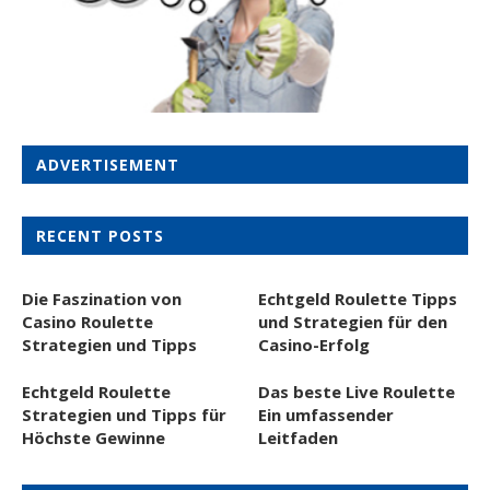
ADVERTISEMENT
RECENT POSTS
Die Faszination von
Echtgeld Roulette Tipps
Casino Roulette
und Strategien für den
Strategien und Tipps
Casino-Erfolg
Echtgeld Roulette
Das beste Live Roulette
Strategien und Tipps für
Ein umfassender
Höchste Gewinne
Leitfaden