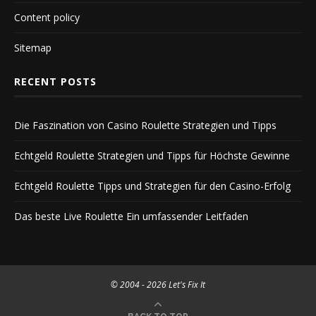
Content policy
Sitemap
RECENT POSTS
Die Faszination von Casino Roulette Strategien und Tipps
Echtgeld Roulette Strategien und Tipps für Höchste Gewinne
Echtgeld Roulette Tipps und Strategien für den Casino-Erfolg
Das beste Live Roulette Ein umfassender Leitfaden
© 2004 -
2026 Let's Fix It