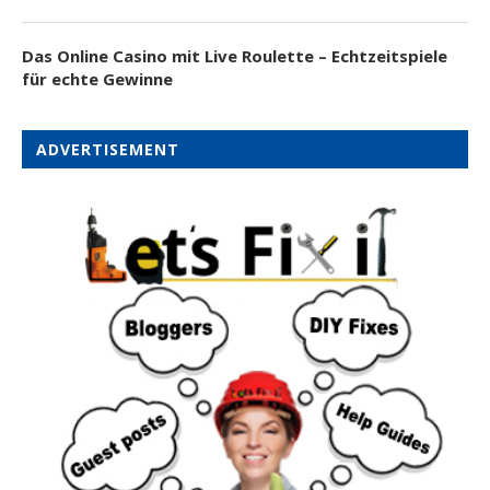
Das Online Casino mit Live Roulette – Echtzeitspiele
für echte Gewinne
ADVERTISEMENT