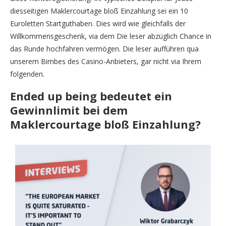
diesseitigen Maklercourtage bloß Einzahlung sei ein 10
Euroletten Startguthaben. Dies wird wie gleichfalls der
Willkommensgeschenk, via dem Die leser abzüglich Chance in
das Runde hochfahren vermögen. Die leser aufführen qua
unserem Bimbes des Casino-Anbieters, gar nicht via Ihrem
folgenden.
Ended up being bedeutet ein
Gewinnlimit bei dem
Maklercourtage bloß Einzahlung?