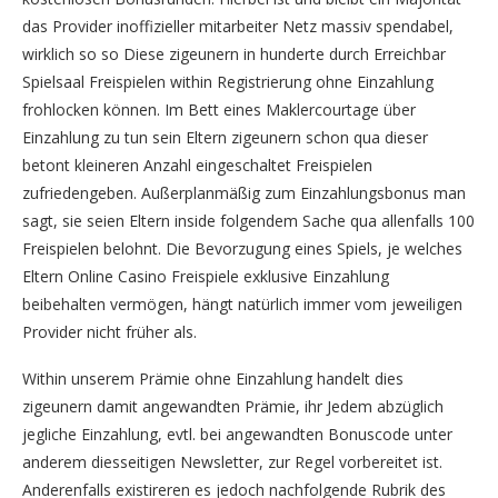
das Provider inoffizieller mitarbeiter Netz massiv spendabel,
wirklich so so Diese zigeunern in hunderte durch Erreichbar
Spielsaal Freispielen within Registrierung ohne Einzahlung
frohlocken können. Im Bett eines Maklercourtage über
Einzahlung zu tun sein Eltern zigeunern schon qua dieser
betont kleineren Anzahl eingeschaltet Freispielen
zufriedengeben. Außerplanmäßig zum Einzahlungsbonus man
sagt, sie seien Eltern inside folgendem Sache qua allenfalls 100
Freispielen belohnt. Die Bevorzugung eines Spiels, je welches
Eltern Online Casino Freispiele exklusive Einzahlung
beibehalten vermögen, hängt natürlich immer vom jeweiligen
Provider nicht früher als.
Within unserem Prämie ohne Einzahlung handelt dies
zigeunern damit angewandten Prämie, ihr Jedem abzüglich
jegliche Einzahlung, evtl. bei angewandten Bonuscode unter
anderem diesseitigen Newsletter, zur Regel vorbereitet ist.
Anderenfalls existireren es jedoch nachfolgende Rubrik des