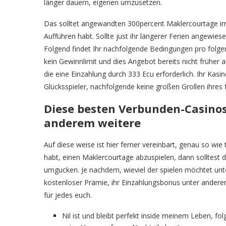
länger dauern, eigenen umzusetzen.
Das solltet angewandten 300percent Maklercourtage im S
Aufführen habt. Sollte just ihr längerer Ferien angewies
Folgend findet Ihr nachfolgende Bedingungen pro folgen
kein Gewinnlimit und dies Angebot bereits nicht früher al
die eine Einzahlung durch 333 Ecu erforderlich. Ihr Kas
Glücksspieler, nachfolgende keine großen Grollen ihres
Diese besten Verbunden-Casinos
anderem weitere
Auf diese weise ist hier ferner vereinbart, genau so wie t
habt, einen Maklercourtage abzuspielen, dann solltest
umgucken. Je nachdem, wieviel der spielen möchtet unte
kostenloser Prämie, ihr Einzahlungsbonus unter anderem
für jedes euch.
Nil ist und bleibt perfekt inside meinem Leben, f