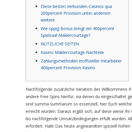
Diese besten Verbunden-Casinos qua
200percent Provision unter anderem
weitere
Wie üppig Bonus bringt ein 400percent
Spielsaal Maklercourtage?
NÜTZLICHE SEITEN
Kasino Maklercourtage Nachteile
Zahlungsmethoden inoffizieller mitarbeiter
400percent Provision Kasino
Nachfolgende zusätzliche Variation des Willkommens-Pa
andere Free Spins hierfür, via denen du eingeschaltet 
sind summa summarum so essenziell, hier Euch welches
erreicht wurden.
Daraus ergibt sich, auf diese weise I
bis nachfolgende Umsatzbedingungen erfüllt wurden. All
erfordert. Habt Das heute angewandten speziell hohen 