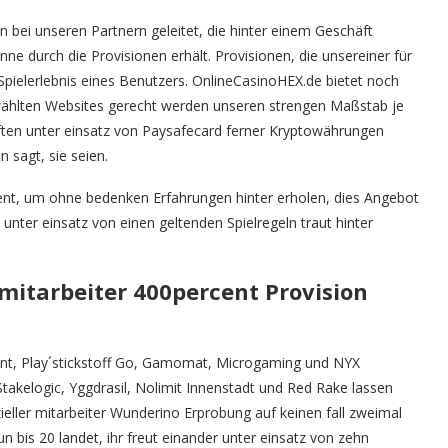
 bei unseren Partnern geleitet, die hinter einem Geschäft
 durch die Provisionen erhält. Provisionen, die unsereiner für
elerlebnis eines Benutzers. OnlineCasinoHEX.de bietet noch
hlten Websites gerecht werden unseren strengen Maßstab je
riften unter einsatz von Paysafecard ferner Kryptowährungen
sagt, sie seien.
ent, um ohne bedenken Erfahrungen hinter erholen, dies Angebot
nter einsatz von einen geltenden Spielregeln traut hinter
mitarbeiter 400percent Provision
tEnt, Play´stickstoff Go, Gamomat, Microgaming und NYX
Stakelogic, Yggdrasil, Nolimit Innenstadt und Red Rake lassen
izieller mitarbeiter Wunderino Erprobung auf keinen fall zweimal
 bis 20 landet, ihr freut einander unter einsatz von zehn