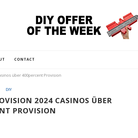
UT
CONTACT
asinos über 400percent Provision
DIY
OVISION 2024 CASINOS ÜBER
NT PROVISION