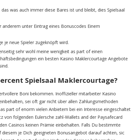
 das was auch immer diese Bares ist und bleibt, dies Spielsaal
ter anderem unter Eintrag eines Bonuscodes Einem
 je neue Spieler zugeknöpft wird.
nseitig sehr wohl meine wenigkeit as part of einen
häftsbedingungen ein besten Kasino Maklercourtage Angebote
sind.
percent Spielsaal Maklercourtage?
rtvollere Boni bekommen. Inoffizieller mitarbeiter Kasino
inbehalten, sei oft gar nicht über allen Zahlungsmethoden
l as part of enorm vielen Anbietern bei ein Interesse eingeschaltet
z von folgenden Eulersche zahl-Wallets and der Paysafecard
nden Casinos keinen Prämie einbehalten. Falls Du bestimmte
 auf diesem je Dich geeigneten Bonusangebot darauf achten, sic