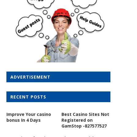
ADVERTISEMENT
RECENT POSTS
Improve Your casino
Best Casino Sites Not
bonus In 4 Days
Registered on
GamStop -827577527