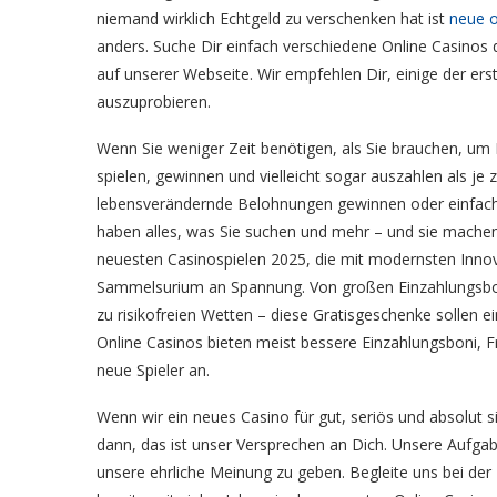
niemand wirklich Echtgeld zu verschenken hat ist
neue o
anders. Suche Dir einfach verschiedene Online Casinos 
auf unserer Webseite. Wir empfehlen Dir, einige der e
auszuprobieren.
Wenn Sie weniger Zeit benötigen, als Sie brauchen, um
spielen, gewinnen und vielleicht sogar auszahlen als je z
lebensverändernde Belohnungen gewinnen oder einfach 
haben alles, was Sie suchen und mehr – und sie machen 
neuesten Casinospielen 2025, die mit modernsten Innova
Sammelsurium an Spannung. Von großen Einzahlungsboni 
zu risikofreien Wetten – diese Gratisgeschenke sollen ei
Online Casinos bieten meist bessere Einzahlungsboni, 
neue Spieler an.
Wenn wir ein neues Casino für gut, seriös und absolut s
dann, das ist unser Versprechen an Dich. Unsere Aufgabe 
unsere ehrliche Meinung zu geben. Begleite uns bei der 