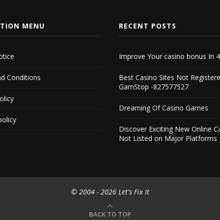
ATION MENU
RECENT POSTS
tice
Improve Your casino bonus In 
d Conditions
Best Casino Sites Not Register
GamStop -827577527
olicy
Dreaming Of Casino Games
policy
Discover Exciting New Online C
Not Listed on Major Platforms
© 2004 -
2026 Let's Fix It
BACK TO TOP