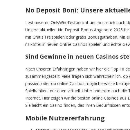
No Deposit Boni: Unsere aktuel
Lest unseren OnlyWin Testbericht und holt euch auch d
Unsere aktuellen No Deposit Bonus Angebote 2025 für 
mit Gratis Freispielen oder gratis Bonusguthaben. Mit 
risikofrei in neuen Online Casinos spielen und echte Ge
Sind Gewinne in neuen Casinos ste
Nach unseren Erfahrungen haben wir hier die Top 10 d
zusammengestellt. Viele fragen sich wahrscheinlich, ob 
passiert oder ob online Casinos möglicherweise betrüge
Spielbanken, nur eben virtuell. Unter anderem auch die
Internet. Hier zeigen wir die besten online Casinos aus
Sie leicht ein Casino finden, das Ihren Bedürfnissen ents
Mobile Nutzererfahrung