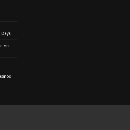
4 Days
ed on
asinos