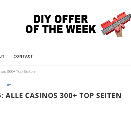
UT
CONTACT
inos 300+ Top Seiten
DIY
: ALLE CASINOS 300+ TOP SEITEN