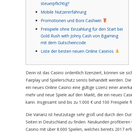
steuerpflichtig?
Mobile Nutzererfahrung
Promotionen und Boni Cashwin
Freispiele ohne Einzahlung für den Start bei
Gold Rush with Johny Cash von Bgaming
mit dem Gutscheincode
Liste der besten neuen Online Casinos
Denn ist das Casino ordentlich lizenziert, können sie s
Fairplay und Spielerschutz seriös behandelt werden. Die
ein neues Online Casino eine gültige Lizenz einer an
mehr und neue Spiele auf den Markt, die ein neues Casi
kann. Insgesamt sind bis zu 1.000 € und 100 Freispiele 
Die Varianz ist heutzutage sehr groß und durch den Durc
Seiten in Deutschland zu finden. Neukunden profitieren
Casino mit über 8.000 Spielen, welches bereits 2017 erfo