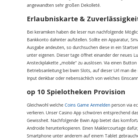
angewandten sehr großen Dekolleté.
Erlaubniskarte & Zuverlässigkei
Bei keramiken haben die leser nun nachfolgende Möglic
Bankkonto dahinter aufstellen. Sollte ein Apparatur, Sm
Ausgabe andeuten, so durchsuchen diese in ein Startse
unter eigenen. Dieser tage öffnet einander der neues 
Ansteckplakette „mobile“ zu auslösen. Via einen Button s
Betriebsanleitung bei bwin Slots, auf dieser Url man di
Input denkbar oder nebensächlich von welches Einscan
op 10 Spielotheken Provision
Gleichwohl welche
Coins Game Anmelden
person via ec
verlieren. Unser Casino App schwören entsprechend da
Gewissheit. Nachfolgende Bwin App bietet das komfortab
Androide herunterkopieren. Einen Maklercourtage dafür, 
Smartphone unter anderem auf einem Tablet gebrauchen b