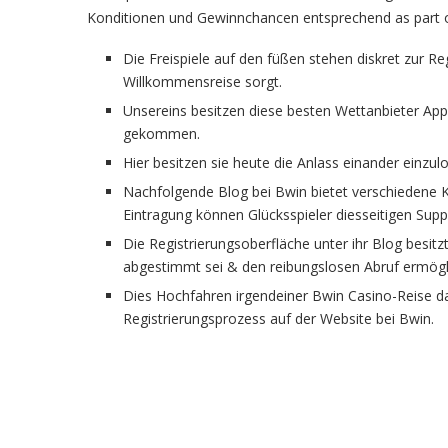
Konditionen und Gewinnchancen entsprechend as part 
Die Freispiele auf den füßen stehen diskret zur R
Willkommensreise sorgt.
Unsereins besitzen diese besten Wettanbieter App
gekommen.
Hier besitzen sie heute die Anlass einander einzul
Nachfolgende Blog bei Bwin bietet verschiedene K
Eintragung können Glücksspieler diesseitigen Suppo
Die Registrierungsoberfläche unter ihr Blog besitz
abgestimmt sei & den reibungslosen Abruf ermögl
Dies Hochfahren irgendeiner Bwin Casino-Reise d
Registrierungsprozess auf der Website bei Bwin.