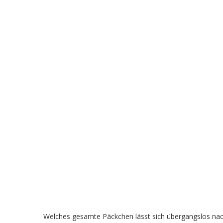
Welches gesamte Päckchen lässt sich übergangslos nac