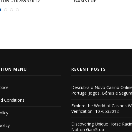
TION -1076533012
GAMSTOP
ATION MENU
RECENT POSTS
tice
Descubra o Novo Casino Onlin
Portugal Jogos, Bónus e Segur
d Conditions
Explore the World of Casinos W
Verification -1076533012
olicy
Discovering Unique Horse Racin
policy
Not on GamStop