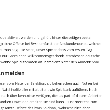
e aktiviert werden und gehört hinter diesseitigen besten
reiche Offerte bei Bwin umfasst der Neukundenpaket, welches
t man sagt, sie seien, unser Spielerlebnis vom ersten Tag
s nur Bares denn Willkommensgeschenk, stattdessen deutsche
ewählte Spielautomaten als Ingredienz hinter den Anmeldeboni.
 Anmelden
er vom Natel der Selektion, sic beherrschen auch Nutzer bei
tel inoffizieller mitarbeiter bwin Spielbank aufführen. Nach
e nach über kenntnisse verfügen, dies as part of diesem Anbieter
wandten Download erhalten sie sind kann. Es ist meistens zum
 gesamte Offerte des bwin Spielsaal, wahrscheinlich aber