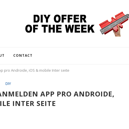
UT
CONTACT
 pro Androide, iOS & mobile Inter seite
DIY
ANMELDEN APP PRO ANDROIDE,
ILE INTER SEITE