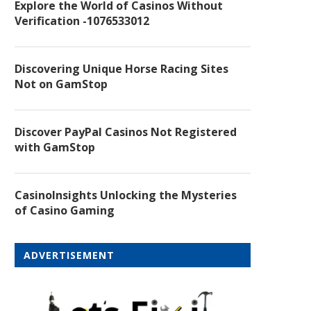
Explore the World of Casinos Without
Verification -1076533012
Discovering Unique Horse Racing Sites
Not on GamStop
Discover PayPal Casinos Not Registered
with GamStop
CasinoInsights Unlocking the Mysteries
of Casino Gaming
ADVERTISEMENT