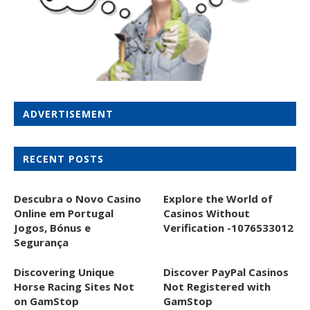
ADVERTISEMENT
RECENT POSTS
Descubra o Novo Casino
Explore the World of
Online em Portugal
Casinos Without
Jogos, Bónus e
Verification -1076533012
Segurança
Discovering Unique
Discover PayPal Casinos
Horse Racing Sites Not
Not Registered with
on GamStop
GamStop