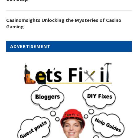
CasinoInsights Unlocking the Mysteries of Casino
Gaming
ADVERTISEMENT