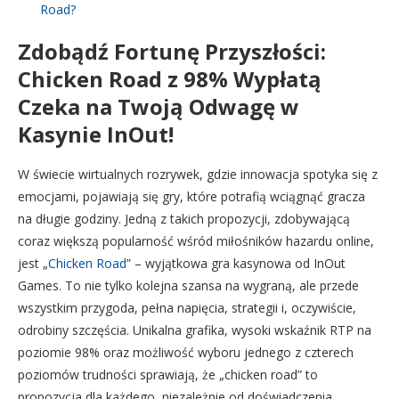
Road?
Zdobądź Fortunę Przyszłości:
Chicken Road z 98% Wypłatą
Czeka na Twoją Odwagę w
Kasynie InOut!
W świecie wirtualnych rozrywek, gdzie innowacja spotyka się z
emocjami, pojawiają się gry, które potrafią wciągnąć gracza
na długie godziny. Jedną z takich propozycji, zdobywającą
coraz większą popularność wśród miłośników hazardu online,
jest „
Chicken Road
” – wyjątkowa gra kasynowa od InOut
Games. To nie tylko kolejna szansa na wygraną, ale przede
wszystkim przygoda, pełna napięcia, strategii i, oczywiście,
odrobiny szczęścia. Unikalna grafika, wysoki wskaźnik RTP na
poziomie 98% oraz możliwość wyboru jednego z czterech
poziomów trudności sprawiają, że „chicken road” to
propozycja dla każdego, niezależnie od doświadczenia.