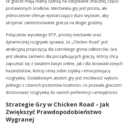
że gracze mają realną szansę na odzyskanie znacznej części
postawionych środków. Mechanika gry jest prosta, ale
jednocześnie oferuje wystarczająco dużo wyzwań, aby
utrzymać zainteresowanie gracza na długie godziny.
Połączenie wysokiego RTP, prostej mechaniki oraz
dynamicznej rozgrywki sprawia, że „Chicken Road” jest
atrakcyjną propozycją dla szerokiego grona odbiorców. Gra
jest idealna zarówno dla początkujących graczy, którzy chcą
zapoznać się z światem kasyn online, jak i dla doświadczonych
hazardzistów, którzy cenią sobie szybką i emocjonującą
rozgrywkę. Dodatkowym atutem gry jest możliwość wyboru
jednego z czterech poziomów trudności, co pozwala graczom
dostosować rozgrywkę do swoich preferencji i umiejętności.
Strategie Gry w Chicken Road – Jak
Zwiększyć Prawdopodobieństwo
Wygranej