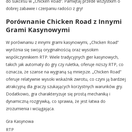
do sukcesu w „Chicken Road”. Pamiętaj przede wszystkim o
dobrej zabawie i czerpaniu radości z gry!
Porównanie Chicken Road z Innymi
Grami Kasynowymi
W porównaniu z innymi grami kasynowymi, „Chicken Road”
wyróżnia się swoją oryginalnością oraz wysokim
współczynnikiem RTP. Wiele tradycyjnych gier kasynowych,
takich jak automaty do gry czy ruletka, oferuje niższy RTP, co
oznacza, że szanse na wygraną są mniejsze. „Chicken Road”
oferuje relatywnie wysoki wskaźnik zwrotu, co czyni ją bardziej
atrakcyjną dla graczy szukających korzystnych warunków gry.
Dodatkowo, gra charakteryzuje się prostą mechaniką i
dynamiczną rozgrywką, co sprawia, że jest łatwa do
zrozumienia i wciągająca.
Gra Kasynowa
RTP