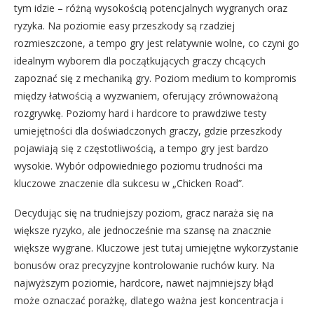
tym idzie – różną wysokością potencjalnych wygranych oraz
ryzyka. Na poziomie easy przeszkody są rzadziej
rozmieszczone, a tempo gry jest relatywnie wolne, co czyni go
idealnym wyborem dla początkujących graczy chcących
zapoznać się z mechaniką gry. Poziom medium to kompromis
między łatwością a wyzwaniem, oferujący zrównoważoną
rozgrywkę. Poziomy hard i hardcore to prawdziwe testy
umiejętności dla doświadczonych graczy, gdzie przeszkody
pojawiają się z częstotliwością, a tempo gry jest bardzo
wysokie. Wybór odpowiedniego poziomu trudności ma
kluczowe znaczenie dla sukcesu w „Chicken Road”.
Decydując się na trudniejszy poziom, gracz naraża się na
większe ryzyko, ale jednocześnie ma szansę na znacznie
większe wygrane. Kluczowe jest tutaj umiejętne wykorzystanie
bonusów oraz precyzyjne kontrolowanie ruchów kury. Na
najwyższym poziomie, hardcore, nawet najmniejszy błąd
może oznaczać porażkę, dlatego ważna jest koncentracja i