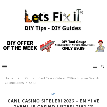
Home
DIY
Canl Casino Siteleri 2026 – En yi ve Gvenilir
Casino Listesi.7162 (2)
DIY
CANL CASINO SITELERI 2026 – EN YI VE
GVENILIR CASINO LISTESI.7162 (2)