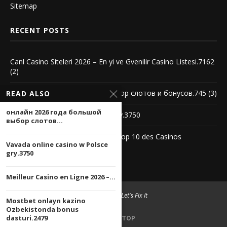
Sitemap
RECENT POSTS
Canl Casino Siteleri 2026 – En yi ve Gvenilir Casino Listesi.7162
(2)
онлайн 2026 года большой выбор слотов и бонусов.745 (3)
READ ALSO
онлайн 2026 года большой
Vavada online casino w Polsce gry.3750
выбор слотов...
Meilleur Casino en Ligne 2026 – Top 10 des Casinos
Vavada online casino w Polsce
Fiables.10505
gry.3750
Meilleur Casino en Ligne 2026 –...
© 2004 -
2026 Let's Fix It
Mostbet onlayn kazino
Ozbekistonda bonus
dasturi.2479
BACK TO TOP