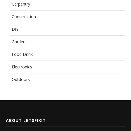
Carpentry
Construction
DIY
Garden
Food Drink
Electronics
Outdoors
ABOUT LETSFIXIT