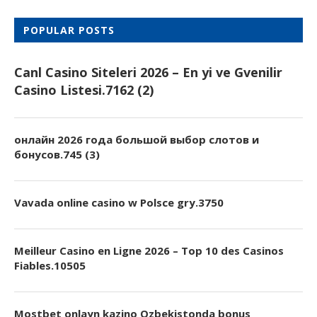
POPULAR POSTS
Canl Casino Siteleri 2026 – En yi ve Gvenilir
Casino Listesi.7162 (2)
онлайн 2026 года большой выбор слотов и
бонусов.745 (3)
Vavada online casino w Polsce gry.3750
Meilleur Casino en Ligne 2026 – Top 10 des Casinos
Fiables.10505
Mostbet onlayn kazino Ozbekistonda bonus