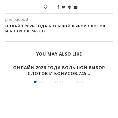
0
previous post
ОНЛАЙН 2026 ГОДА БОЛЬШОЙ ВЫБОР СЛОТОВ
И БОНУСОВ.745 (3)
YOU MAY ALSO LIKE
ОНЛАЙН 2026 ГОДА БОЛЬШОЙ ВЫБОР
СЛОТОВ И БОНУСОВ.745...