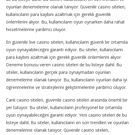
oyunları denemelerine olanak tanıyor. Güvenilir casino siteleri,
kullanıcıların para kaybını azaltmak için gerekli güvenlik
önlemlerini alıyor. Bu, kullanıcıların oyun oynarken daha rahat
hissetmelerine yardımcı oluyor.
En güvenilir live casino siteleri, kullanıcıların güvenli bir ortamda
oyun oynayabileceğini garanti ediyor. Bu siteler, kullanıcıların
para kaybını azaltmak için gerekli güvenlik önlemlerini alıyor.
Deneme bonusu veren casino siteleri de bu listeye dahil. Bu
siteler, kullanıcıların gerçek para oynaymadan oyunları
denemelerine olanak tanıyor. Bu, kullanıcıların oyunları daha iyi
öğrenmelerine ve stratejilerini geliştirmelerine yardımcı oluyor.
Canlı casino siteleri, güvenilir casino siteleri arasında önemli bir
yer tutuyor. Bu siteler, kullanıcıların profesyonel bir ortamda
oyun oynayabileceğini garanti ediyor. Yeni casino siteleri de bu
listeye dahil. Bu siteler, kullanıcıların en son trendleri ve oyunları
denemelerine olanak tanıyor. Güvenilir casino siteleri,