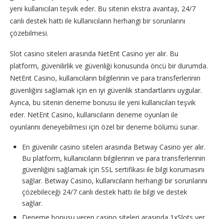
yeni kullanıcıları teşvik eder. Bu sitenin ekstra avantajı, 24/7
canlı destek hattı ile kullanıcıların herhangi bir sorunlarını
çözebilmesi.
Slot casino siteleri arasında NetEnt Casino yer alır. Bu
platform, güvenilirlik ve güvenliği konusunda öncü bir durumda.
NetEnt Casino, kullanıcıların bilgilerinin ve para transferlerinin
güvenliğini sağlamak için en iyi güvenlik standartlarını uygular.
Ayrıca, bu sitenin deneme bonusu ile yeni kullanıcıları teşvik
eder. NetEnt Casino, kullanıcıların deneme oyunları ile
oyunlarını deneyebilmesi için özel bir deneme bölümü sunar.
En güvenilir casino siteleri arasında Betway Casino yer alır.
Bu platform, kullanıcıların bilgilerinin ve para transferlerinin
güvenliğini sağlamak için SSL sertifikası ile bilgi korumasını
sağlar. Betway Casino, kullanıcıların herhangi bir sorunlarını
çözebileceği 24/7 canlı destek hattı ile bilgi ve destek
sağlar.
Deneme bonusu veren casino siteleri arasında 1xSlots yer