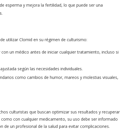
e esperma y mejora la fertilidad, lo que puede ser una
s.
de utilizar Clomid en su régimen de culturismo:
on un médico antes de iniciar cualquier tratamiento, incluso si
ajustada según las necesidades individuales.
ndarios como cambios de humor, mareos y molestias visuales,
hos culturistas que buscan optimizar sus resultados y recuperar
, como con cualquier medicamento, su uso debe ser informado
ón de un profesional de la salud para evitar complicaciones.