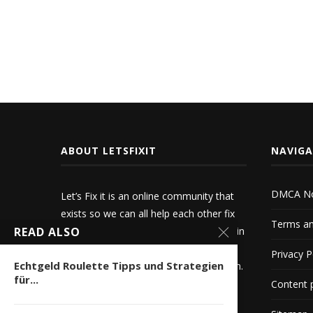
ABOUT LETSFIXIT
NAVIG
DMCA No
Let’s Fix it is an online community that
exists so we can all help each other fix
Terms an
READ ALSO
things. Everyone has some experience in
fixing things around the home, garden,
Privacy P
Echtgeld Roulette Tipps und Strategien
buildings, vehicles, boats and on and on.
für...
Content 