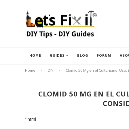
HOME
GUIDES
BLOG
FORUM
ABO
Home
DIY
Clomid 50 Mg en el Culturismo: Uso,
CLOMID 50 MG EN EL CU
CONSI
“`html