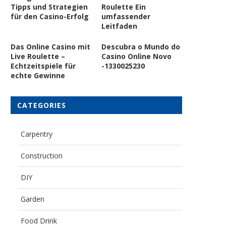
Tipps und Strategien
Roulette Ein
für den Casino-Erfolg
umfassender
Leitfaden
Das Online Casino mit
Descubra o Mundo do
Live Roulette –
Casino Online Novo
Echtzeitspiele für
-1330025230
echte Gewinne
CATEGORIES
Carpentry
Construction
DIY
DESCUBRA O NOVO CASINO
DESCUBRA O MUNDO D
ONLINE EM PORTUGAL
CASINO ONLINE NOV
JOGOS,...
-1330025230
Garden
Food Drink