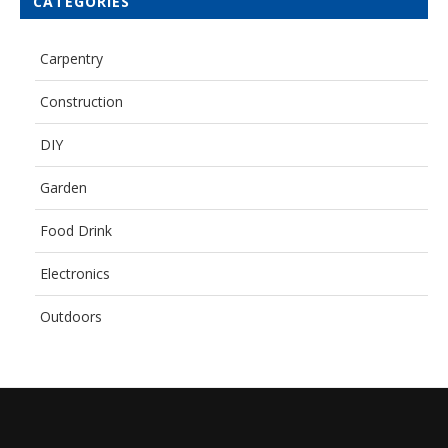
CATEGORIES
Carpentry
Construction
DIY
Garden
Food Drink
Electronics
Outdoors