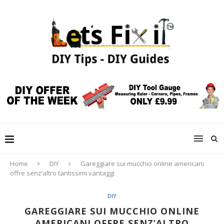
Home
DIY
Gareggiare sui mucchio online americani
offre senz’altro tantissimi vantaggi
DIY
GAREGGIARE SUI MUCCHIO ONLINE
AMERICANI OFFRE SENZ’ALTRO