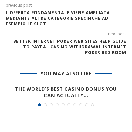
previous post
L’OFFERTA FONDAMENTALE VIENE AMPLIATA
MEDIANTE ALTRE CATEGORIE SPECIFICHE AD
ESEMPIO LE SLOT
next post
BETTER INTERNET POKER WEB SITES HELP GUIDE
TO PAYPAL CASINO WITHDRAWAL INTERNET
POKER BED ROOM
YOU MAY ALSO LIKE
THE WORLD’S BEST CASINO BONUS YOU
CAN ACTUALLY...