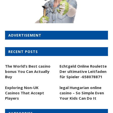
ADVERTISEMENT
RECENT POSTS
The World’s Best casino
Echtgeld Online Roulette
bonus You Can Actually
Der ultimative Leitfaden
Buy
für Spieler -658078871
Exploring Non-UK
legal Hungarian online
Casinos That Accept
casino – So Simple Even
Players
Your Kids Can Do It