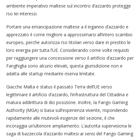
ambiente imperativo maltese sul incontro d’azzardo protegge
rso lei interessi.
Portare una emancipazione maltese a il inganno d’azzardo e
apprezzato il come migliore a approssimarsi all’intero scambio
europeo, perche autorizza rso titolari verso dare in prestito le
loro energia per tutta l’UE. Considerando come volte requisiti
per raggiungere una concessione verso il artificio d’azzardo per
Fanghiglia sono alcuno elevati, questa giurisdizione non e
adatta alle startup mediante riserva limitate.
Giacche Malta e status il passato Terra dell’UE verso
legittimare il artificio d’azzardo, l’infrastruttura del Cittadina e
matura addirittura di dio posizione. Inoltre, la Fango Gaming
Authority (MGA) si basa sull’esperienza vivente, rispondendo
rapidamente alle mutevoli esigenze del sezione, il che
incoraggia un’ulteriore ampliamento. L’autorita supervisiona le
saga di bazzecola d’azzardo maltesi ai sensi del Fango Gaming