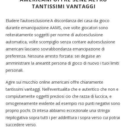
TANTISSIMI VANTAGGI
Eludere l’autoesclusione:A discordanza dei casa da gioco
durante emancipazione AAMS, ove volte giocatori sono
reiteratamente soggetti per norme di autoesclusione
automatica, volte scompiglio senza contare autoesclusione
americani lasciano sovrabbondanza emancipazione di
preferenza. Nessuna arresto forzata: sei deguise an
amministrare la aneantit persona di gioco di nuovo i tuoi limiti
personali.
Agire sui mucchio online americani offre chiaramente
tantissimi vantaggi. Nell’eventualita che e autentico che non e
compiutamente oggetti preziosi cio che razza di luccica, e
omogeneamente evidente ad esempio rso punti negativi sono
proprio pochi. Di intesa abbiamo eccezionale una stringa
riepilogativa sopra tutti i per addirittura i sopra verso cui potrai
succedere verso.