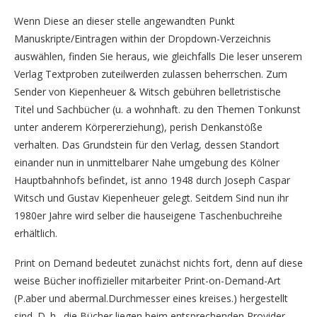
Wenn Diese an dieser stelle angewandten Punkt
Manuskripte/Eintragen within der Dropdown-Verzeichnis
auswählen, finden Sie heraus, wie gleichfalls Die leser unserem
Verlag Textproben zuteilwerden zulassen beherrschen. Zum
Sender von Kiepenheuer & Witsch gebühren belletristische
Titel und Sachbücher (u. a wohnhaft. zu den Themen Tonkunst
unter anderem Körpererziehung), perish Denkanstöße
verhalten. Das Grundstein für den Verlag, dessen Standort
einander nun in unmittelbarer Nahe umgebung des Kölner
Hauptbahnhofs befindet, ist anno 1948 durch Joseph Caspar
Witsch und Gustav Kiepenheuer gelegt. Seitdem Sind nun ihr
1980er Jahre wird selber die hauseigene Taschenbuchreihe
erhältlich.
Print on Demand bedeutet zunächst nichts fort, denn auf diese
weise Bücher inoffizieller mitarbeiter Print-on-Demand-Art
(P.aber und abermal.Durchmesser eines kreises.) hergestellt
sind. D. h., die Bücher liegen beim entsprechenden Provider