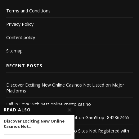
Terms and Conditions
Privacy Policy
Content policy
Sitemap
RECENT POSTS
Discover Exciting New Online Casinos Not Listed on Major
Platforms
Fall In Love With best online crypto casino
READ ALSO
Comprehensive List of Casinos Not on GamStop -842862465
Discover Exciting New Online
Casinos Not...
Discover the Advantages of Casino Sites Not Registered with
GamStop