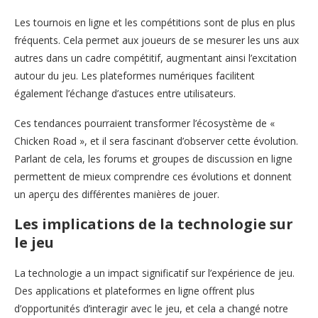
Les tournois en ligne et les compétitions sont de plus en plus
fréquents. Cela permet aux joueurs de se mesurer les uns aux
autres dans un cadre compétitif, augmentant ainsi l’excitation
autour du jeu. Les plateformes numériques facilitent
également l’échange d’astuces entre utilisateurs.
Ces tendances pourraient transformer l’écosystème de «
Chicken Road », et il sera fascinant d’observer cette évolution.
Parlant de cela, les forums et groupes de discussion en ligne
permettent de mieux comprendre ces évolutions et donnent
un aperçu des différentes manières de jouer.
Les implications de la technologie sur
le jeu
La technologie a un impact significatif sur l’expérience de jeu.
Des applications et plateformes en ligne offrent plus
d’opportunités d’interagir avec le jeu, et cela a changé notre