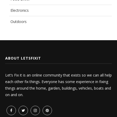
Electronics
Outdoors
ABOUT LETSFIXIT
Let’s Fix it is an online community that exists so we can all help
each other fix things. Everyone has some experience in fixing
things around the home, garden, buildings, vehicles, boats and
on and on.