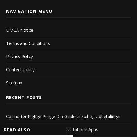
NAVIGATION MENU
DMCA Notice
Terms and Conditions
Privacy Policy
Content policy
Sitemap
RECENT POSTS
Casino for Rigtige Penge Din Guide til Spil og Udbetalinger
Essential casino slots online Smartphone Apps
READ ALSO