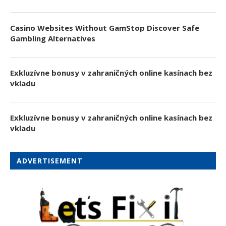
Casino Websites Without GamStop Discover Safe
Gambling Alternatives
Exkluzívne bonusy v zahraničných online kasínach bez
vkladu
Exkluzívne bonusy v zahraničných online kasínach bez
vkladu
ADVERTISEMENT