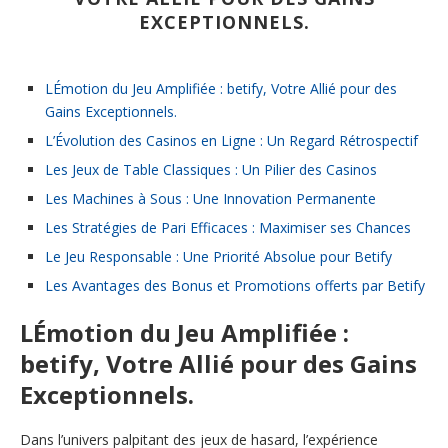
EXCEPTIONNELS.
LÉmotion du Jeu Amplifiée : betify, Votre Allié pour des
Gains Exceptionnels.
L’Évolution des Casinos en Ligne : Un Regard Rétrospectif
Les Jeux de Table Classiques : Un Pilier des Casinos
Les Machines à Sous : Une Innovation Permanente
Les Stratégies de Pari Efficaces : Maximiser ses Chances
Le Jeu Responsable : Une Priorité Absolue pour Betify
Les Avantages des Bonus et Promotions offerts par Betify
LÉmotion du Jeu Amplifiée :
betify, Votre Allié pour des Gains
Exceptionnels.
Dans l’univers palpitant des jeux de hasard, l’expérience