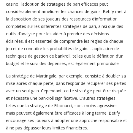
casino, l’adoption de stratégies de pari efficaces peut
considérablement améliorer les chances de gains. Betify met à
la disposition de ses joueurs des ressources d’information
complètes sur les différentes stratégies de pari, ainsi que des
outils d’analyse pour les aider à prendre des décisions
éclairées. Il est essentiel de comprendre les règles de chaque
jeu et de connaître les probabilités de gain. L’application de
techniques de gestion de bankroll, telles que la définition d’un
budget et le suivi des dépenses, est également primordiale.
La stratégie de Martingale, par exemple, consiste à doubler sa
mise après chaque perte, dans l’espoir de récupérer ses pertes
avec un seul gain. Cependant, cette stratégie peut être risquée
et nécessite une bankroll significative. D’autres stratégies,
telles que la stratégie de Fibonacci, sont moins agressives
mais peuvent également être efficaces à long terme. Betify
encourage ses joueurs à adopter une approche responsable et
à ne pas dépasser leurs limites financières.