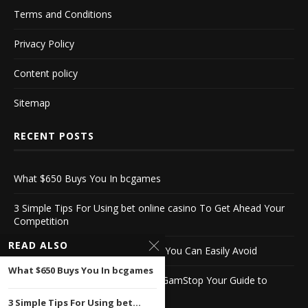
Terms and Conditions
Privacy Policy
Content policy
Sitemap
RECENT POSTS
What $650 Buys You In bcgames
3 Simple Tips For Using bet online casino To Get Ahead Your
Competition
READ ALSO
10 Biggest stake casino Mistakes You Can Easily Avoid
What $650 Buys You In bcgames
Discover English Casinos Not on GamStop Your Guide to
Alternative Gaming
3 Simple Tips For Using bet...