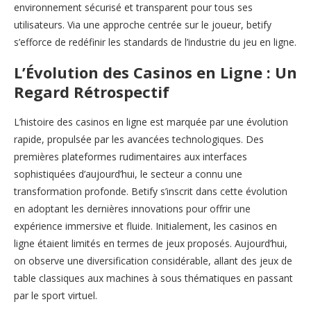
environnement sécurisé et transparent pour tous ses
utilisateurs. Via une approche centrée sur le joueur, betify
s’efforce de redéfinir les standards de l’industrie du jeu en ligne.
L’Évolution des Casinos en Ligne : Un
Regard Rétrospectif
L’histoire des casinos en ligne est marquée par une évolution
rapide, propulsée par les avancées technologiques. Des
premières plateformes rudimentaires aux interfaces
sophistiquées d’aujourd’hui, le secteur a connu une
transformation profonde. Betify s’inscrit dans cette évolution
en adoptant les dernières innovations pour offrir une
expérience immersive et fluide. Initialement, les casinos en
ligne étaient limités en termes de jeux proposés. Aujourd’hui,
on observe une diversification considérable, allant des jeux de
table classiques aux machines à sous thématiques en passant
par le sport virtuel.