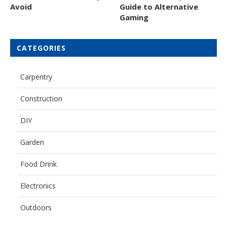
Avoid
Guide to Alternative
Gaming
CATEGORIES
Carpentry
Construction
DIY
Garden
Food Drink
Electronics
Outdoors