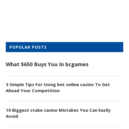
POPULAR POSTS
What $650 Buys You In bcgames
3 Simple Tips For Using bet online casino To Get
Ahead Your Competition
10 Biggest stake casino Mistakes You Can Easily
Avoid