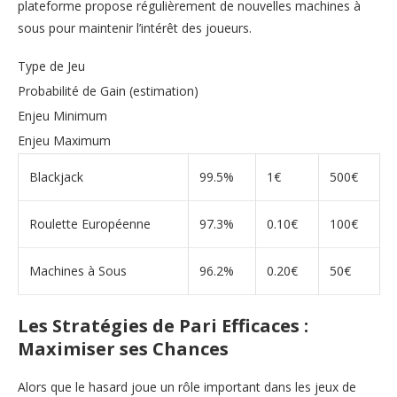
plateforme propose régulièrement de nouvelles machines à
sous pour maintenir l’intérêt des joueurs.
Type de Jeu
Probabilité de Gain (estimation)
Enjeu Minimum
Enjeu Maximum
Blackjack
99.5%
1€
500€
Roulette Européenne
97.3%
0.10€
100€
Machines à Sous
96.2%
0.20€
50€
Les Stratégies de Pari Efficaces :
Maximiser ses Chances
Alors que le hasard joue un rôle important dans les jeux de