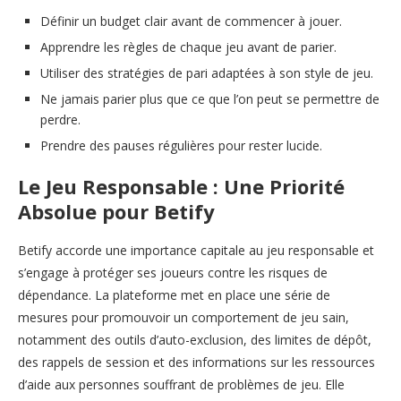
Définir un budget clair avant de commencer à jouer.
Apprendre les règles de chaque jeu avant de parier.
Utiliser des stratégies de pari adaptées à son style de jeu.
Ne jamais parier plus que ce que l’on peut se permettre de
perdre.
Prendre des pauses régulières pour rester lucide.
Le Jeu Responsable : Une Priorité
Absolue pour Betify
Betify accorde une importance capitale au jeu responsable et
s’engage à protéger ses joueurs contre les risques de
dépendance. La plateforme met en place une série de
mesures pour promouvoir un comportement de jeu sain,
notamment des outils d’auto-exclusion, des limites de dépôt,
des rappels de session et des informations sur les ressources
d’aide aux personnes souffrant de problèmes de jeu. Elle