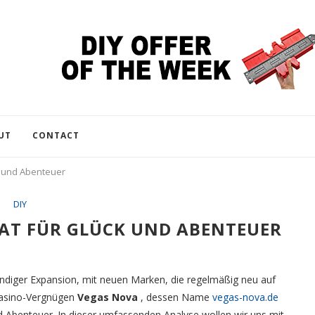
UT
CONTACT
k und Abenteuer
DIY
AT FÜR GLÜCK UND ABENTEUER
ständiger Expansion, mit neuen Marken, die regelmäßig neu auf
 Casino-Vergnügen
Vegas Nova
, dessen Name
vegas-nova.de
nd Abenteuer. In dieser umfassenden Analyse wollen wir uns mit