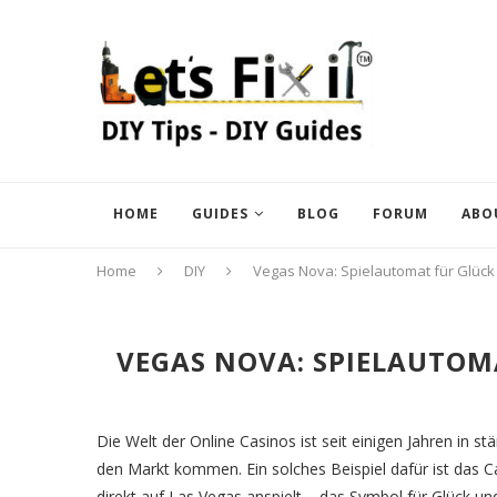
HOME
GUIDES
BLOG
FORUM
ABO
Home
DIY
Vegas Nova: Spielautomat für Glüc
VEGAS NOVA: SPIELAUTOM
Die Welt der Online Casinos ist seit einigen Jahren in 
den Markt kommen. Ein solches Beispiel dafür ist das
direkt auf Las Vegas anspielt – das Symbol für Glück u