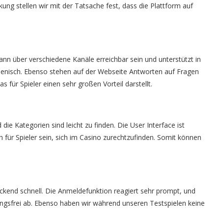
kung stellen wir mit der Tatsache fest, dass die Plattform auf
kann über verschiedene Kanäle erreichbar sein und unterstützt in
lienisch. Ebenso stehen auf der Webseite Antworten auf Fragen
 für Spieler einen sehr großen Vorteil darstellt.
ie Kategorien sind leicht zu finden. Die User Interface ist
h für Spieler sein, sich im Casino zurechtzufinden. Somit können
ckend schnell. Die Anmeldefunktion reagiert sehr prompt, und
bungsfrei ab. Ebenso haben wir während unseren Testspielen keine