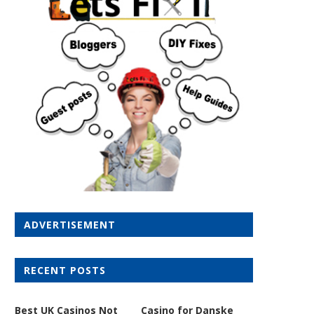
ADVERTISEMENT
RECENT POSTS
Best UK Casinos Not
Casino for Danske