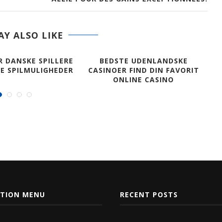
Y ALSO LIKE
R DANSKE SPILLERE
BEDSTE UDENLANDSKE
TE SPILMULIGHEDER
CASINOER FIND DIN FAVORIT
ONLINE CASINO
ATION MENU
RECENT POSTS