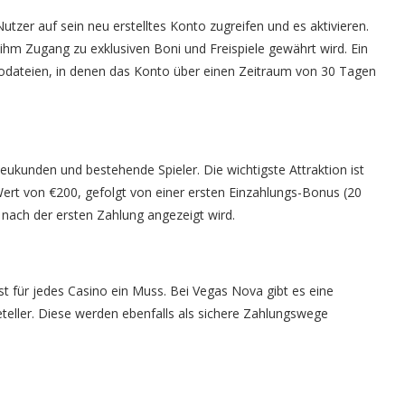
tzer auf sein neu erstelltes Konto zugreifen und es aktivieren.
ihm Zugang zu exklusiven Boni und Freispiele gewährt wird. Ein
ntodateien, in denen das Konto über einen Zeitraum von 30 Tagen
eukunden und bestehende Spieler. Die wichtigste Attraktion ist
rt von €200, gefolgt von einer ersten Einzahlungs-Bonus (20
 nach der ersten Zahlung angezeigt wird.
t für jedes Casino ein Muss. Bei Vegas Nova gibt es eine
Neteller. Diese werden ebenfalls als sichere Zahlungswege