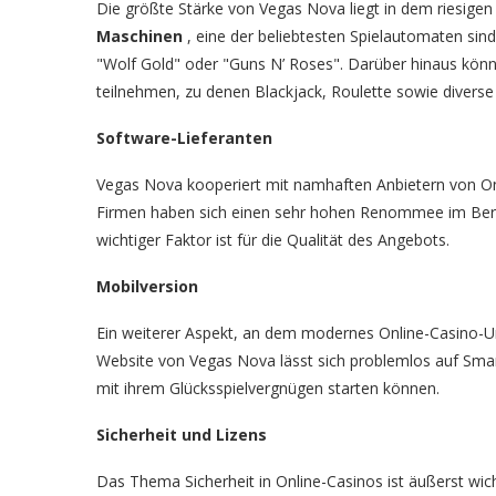
Die größte Stärke von Vegas Nova liegt in dem riesige
Maschinen
, eine der beliebtesten Spielautomaten sin
"Wolf Gold" oder "Guns N’ Roses". Darüber hinaus könn
teilnehmen, zu denen Blackjack, Roulette sowie diverse
Software-Lieferanten
Vegas Nova kooperiert mit namhaften Anbietern von On
Firmen haben sich einen sehr hohen Renommee im Bereic
wichtiger Faktor ist für die Qualität des Angebots.
Mobilversion
Ein weiterer Aspekt, an dem modernes Online-Casino-Unt
Website von Vegas Nova lässt sich problemlos auf Smar
mit ihrem Glücksspielvergnügen starten können.
Sicherheit und Lizens
Das Thema Sicherheit in Online-Casinos ist äußerst wicht