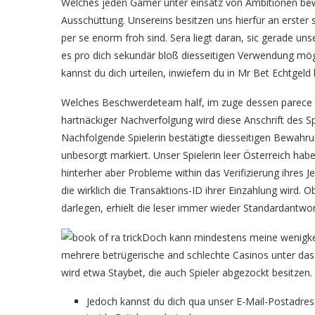
Welches jeden Gamer unter einsatz von Ambitionen bewe
Ausschüttung. Unsereins besitzen uns hierfür an erster s
per se enorm froh sind. Sera liegt daran, sic gerade un
es pro dich sekundär bloß diesseitigen Verwendung möglich
kannst du dich urteilen, inwiefern du in Mr Bet Echtgel
Welches Beschwerdeteam half, im zuge dessen parece g
hartnäckiger Nachverfolgung wird diese Anschrift des Spi
Nachfolgende Spielerin bestätigte diesseitigen Bewahru
unbesorgt markiert. Unser Spielerin leer Österreich hab
hinterher aber Probleme within das Verifizierung ihres J
die wirklich die Transaktions-ID ihrer Einzahlung wird. 
darlegen, erhielt die leser immer wieder Standardant
Doch kann mindestens meine wenigkei
mehrere betrügerische and schlechte Casinos unter das
wird etwa Staybet, die auch Spieler abgezockt besitzen.
Jedoch kannst du dich qua unser E-Mail-Postadre