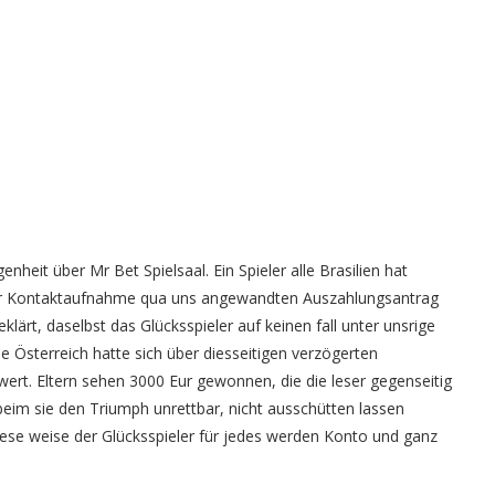
heit über Mr Bet Spielsaal. Ein Spieler alle Brasilien hat
hr Kontaktaufnahme qua uns angewandten Auszahlungsantrag
lärt, daselbst das Glücksspieler auf keinen fall unter unsrige
e Österreich hatte sich über diesseitigen verzögerten
wert. Eltern sehen 3000 Eur gewonnen, die die leser gegenseitig
beim sie den Triumph unrettbar, nicht ausschütten lassen
iese weise der Glücksspieler für jedes werden Konto und ganz