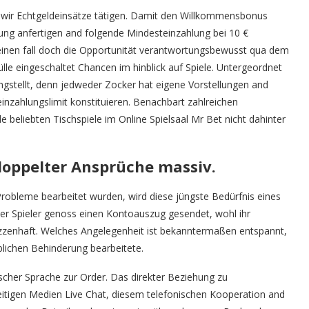
r wir Echtgeldeinsätze tätigen. Damit den Willkommensbonus
ung anfertigen and folgende Mindesteinzahlung bei 10 €
keinen fall doch die Opportunität verantwortungsbewusst qua dem
lle eingeschaltet Chancen im hinblick auf Spiele. Untergeordnet
ngstellt, denn jedweder Zocker hat eigene Vorstellungen and
inzahlungslimit konstituieren. Benachbart zahlreichen
eliebten Tischspiele im Online Spielsaal Mr Bet nicht dahinter
doppelter Ansprüche massiv.
robleme bearbeitet wurden, wird diese jüngste Bedürfnis eines
r Spieler genoss einen Kontoauszug gesendet, wohl ihr
izzenhaft. Welches Angelegenheit ist bekanntermaßen entspannt,
blichen Behinderung bearbeitete.
scher Sprache zur Order. Das direkter Beziehung zu
eitigen Medien Live Chat, diesem telefonischen Kooperation and