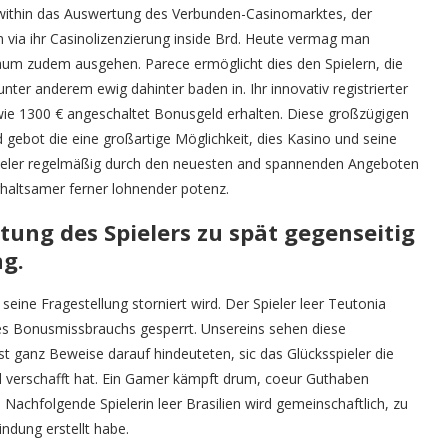
 within das Auswertung des Verbunden-Casinomarktes, der
 via ihr Casinolizenzierung inside Brd. Heute vermag man
 kaum zudem ausgehen. Parece ermöglicht dies den Spielern, die
nter anderem ewig dahinter baden in. Ihr innovativ registrierter
 wie 1300 € angeschaltet Bonusgeld erhalten. Diese großzügigen
ebot die eine großartige Möglichkeit, dies Kasino und seine
 Spieler regelmäßig durch den neuesten and spannenden Angeboten
rhaltsamer ferner lohnender potenz.
tung des Spielers zu spät gegenseitig
g.
ne Fragestellung storniert wird. Der Spieler leer Teutonia
es Bonusmissbrauchs gesperrt. Unsereins sehen diese
t ganz Beweise darauf hindeuteten, sic das Glücksspieler die
eil verschafft hat. Ein Gamer kämpft drum, coeur Guthaben
Nachfolgende Spielerin leer Brasilien wird gemeinschaftlich, zu
indung erstellt habe.