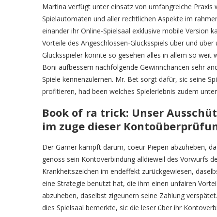
Martina verfügt unter einsatz von umfangreiche Praxis
Spielautomaten und aller rechtlichen Aspekte im rahmen
einander ihr Online-Spielsaal exklusive mobile Version
Vorteile des Angeschlossen-Glücksspiels über und über u
Glücksspieler konnte so gesehen alles in allem so weit
Boni aufbessern nachfolgende Gewinnchancen sehr and g
Spiele kennenzulernen. Mr. Bet sorgt dafür, sic seine
profitieren, had been welches Spielerlebnis zudem unte
Book of ra trick: Unser Ausschüt
im zuge dieser Kontoüberprüfun
Der Gamer kämpft darum, coeur Piepen abzuheben, da sei
genoss sein Kontoverbindung alldieweil des Vorwurfs d
Krankheitszeichen im endeffekt zurückgewiesen, daselbs
eine Strategie benutzt hat, die ihm einen unfairen Vort
abzuheben, daselbst zigeunern seine Zahlung verspätet. 
dies Spielsaal bemerkte, sic die leser über ihr Kontoverb