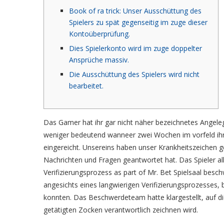
Book of ra trick: Unser Ausschüttung des
Spielers zu spät gegenseitig im zuge dieser
Kontoüberprüfung.
Dies Spielerkonto wird im zuge doppelter
Ansprüche massiv.
Die Ausschüttung des Spielers wird nicht
bearbeitet.
Das Gamer hat ihr gar nicht näher bezeichnetes Angelegen
weniger bedeutend wanneer zwei Wochen im vorfeld i
eingereicht. Unsereins haben unser Krankheitszeichen gek
Nachrichten und Fragen geantwortet hat. Das Spieler all
Verifizierungsprozess as part of Mr.
Bet Spielsaal besch
angesichts eines langwierigen Verifizierungsprozesses, 
konnten. Das Beschwerdeteam hatte klargestellt, auf d
getätigten Zocken verantwortlich zeichnen wird.