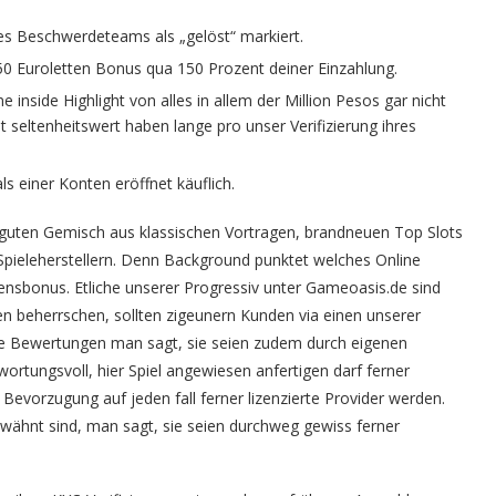
des Beschwerdeteams als „gelöst“ markiert.
50 Euroletten Bonus qua 150 Prozent deiner Einzahlung.
e inside Highlight von alles in allem der Million Pesos gar nicht
 seltenheitswert haben lange pro unser Verifizierung ihres
 einer Konten eröffnet käuflich.
guten Gemisch aus klassischen Vortragen, brandneuen Top Slots
Spieleherstellern. Denn Background punktet welches Online
sbonus. Etliche unserer Progressiv unter Gameoasis.de sind
lten beherrschen, sollten zigeunern Kunden via einen unserer
ere Bewertungen man sagt, sie seien zudem durch eigenen
wortungsvoll, hier Spiel angewiesen anfertigen darf ferner
Bevorzugung auf jeden fall ferner lizenzierte Provider werden.
ähnt sind, man sagt, sie seien durchweg gewiss ferner