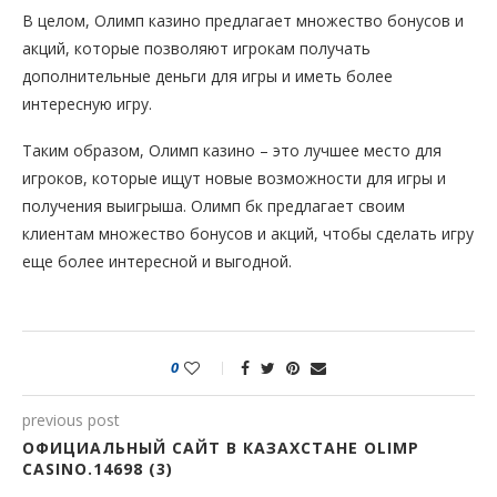
В целом, Олимп казино предлагает множество бонусов и
акций, которые позволяют игрокам получать
дополнительные деньги для игры и иметь более
интересную игру.
Таким образом, Олимп казино – это лучшее место для
игроков, которые ищут новые возможности для игры и
получения выигрыша. Олимп бк предлагает своим
клиентам множество бонусов и акций, чтобы сделать игру
еще более интересной и выгодной.
0
previous post
ОФИЦИАЛЬНЫЙ САЙТ В КАЗАХСТАНЕ OLIMP
CASINO.14698 (3)