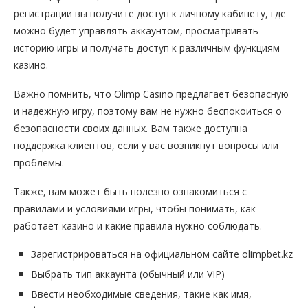
регистрации вы получите доступ к личному кабинету, где
можно будет управлять аккаунтом, просматривать
историю игры и получать доступ к различным функциям
казино.
Важно помнить, что Olimp Casino предлагает безопасную
и надежную игру, поэтому вам не нужно беспокоиться о
безопасности своих данных. Вам также доступна
поддержка клиентов, если у вас возникнут вопросы или
проблемы.
Также, вам может быть полезно ознакомиться с
правилами и условиями игры, чтобы понимать, как
работает казино и какие правила нужно соблюдать.
Зарегистрироваться на официальном сайте olimpbet.kz
Выбрать тип аккаунта (обычный или VIP)
Ввести необходимые сведения, такие как имя,