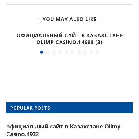
YOU MAY ALSO LIKE
ОФИЦИАЛЬНЫЙ САЙТ В КАЗАХСТАНЕ
OLIMP CASINO.14698 (3)
POPULAR POSTS
официальный сайт в Казахстане Olimp
Casino.4932