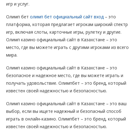
игр и услуг.
Олимп бет
олимп бет официальный сайт вход
– это
платформа, которая предлагает игрокам широкий спектр
игр, включая слоты, карточные игры, рулетку и другие.
Олимп казино официальный сайт в Казахстане – это
место, где вы можете играть с другими игроками из всего
мира.
Олимп казино официальный сайт в Казахстане – это
безопасное и надежное место, где вы можете играть и
получать удовольствие. Олимпбет – это бренд, который
известен своей надежностью и безопасностью.
Олимп казино официальный сайт в Казахстане – это ваш
выбор, если вы ищете надежный и безопасный способ
играть в онлайн-казино. Олимпбет – это бренд, который
известен своей надежностью и безопасностью.