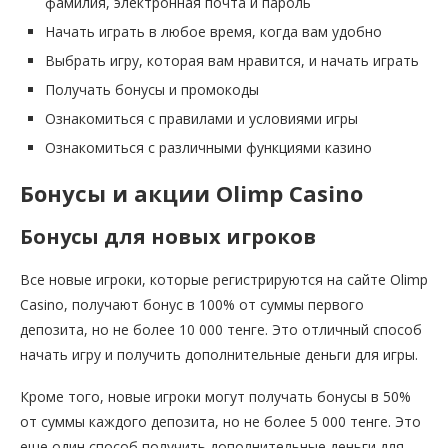
фамилия, электронная почта и пароль
Начать играть в любое время, когда вам удобно
Выбрать игру, которая вам нравится, и начать играть
Получать бонусы и промокоды
Ознакомиться с правилами и условиями игры
Ознакомиться с различными функциями казино
Бонусы и акции Olimp Casino
Бонусы для новых игроков
Все новые игроки, которые регистрируются на сайте Olimp
Casino, получают бонус в 100% от суммы первого
депозита, но не более 10 000 тенге. Это отличный способ
начать игру и получить дополнительные деньги для игры.
Кроме того, новые игроки могут получать бонусы в 50%
от суммы каждого депозита, но не более 5 000 тенге. Это
еще один способ получить дополнительные деньги для