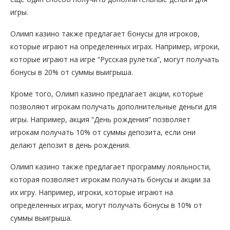
игры.
Олимп казино также предлагает бонусы для игроков,
которые играют на определенных играх. Например, игроки,
которые играют на игре “Русская рулетка”, могут получать
бонусы в 20% от суммы выигрыша.
Кроме того, Олимп казино предлагает акции, которые
позволяют игрокам получать дополнительные деньги для
игры. Например, акция “День рождения” позволяет
игрокам получать 10% от суммы депозита, если они
делают депозит в день рождения.
Олимп казино также предлагает программу лояльности,
которая позволяет игрокам получать бонусы и акции за
их игру. Например, игроки, которые играют на
определенных играх, могут получать бонусы в 10% от
суммы выигрыша.