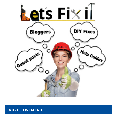
ADVERTISEMENT