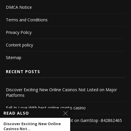
DMCA Notice
Terms and Conditions
Privacy Policy
Content policy
Sitemap
RECENT POSTS
Discover Exciting New Online Casinos Not Listed on Major
Platforms
Fall In Love With best online crypto casino
READ ALSO
Comprehensive List of Casinos Not on GamStop -842862465
Discover Exciting New Online
Casinos Not...