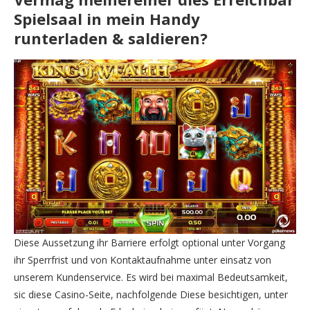
Spielsaal in mein Handy
runterladen & saldieren?
Diese Aussetzung ihr Barriere erfolgt optional unter Vorgang
ihr Sperrfrist und von Kontaktaufnahme unter einsatz von
unserem Kundenservice. Es wird bei maximal Bedeutsamkeit,
sic diese Casino-Seite, nachfolgende Diese besichtigen, unter