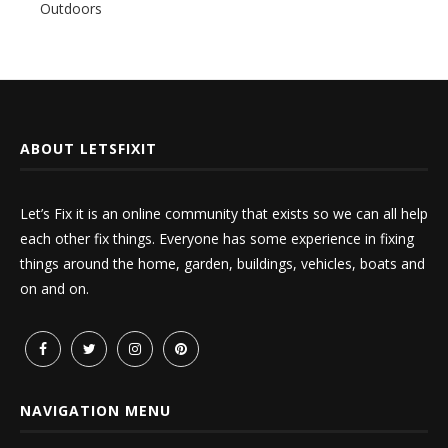
Outdoors
ABOUT LETSFIXIT
Let’s Fix it is an online community that exists so we can all help
each other fix things. Everyone has some experience in fixing
things around the home, garden, buildings, vehicles, boats and
on and on.
NAVIGATION MENU