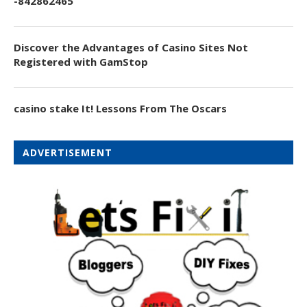
-842862465
Discover the Advantages of Casino Sites Not
Registered with GamStop
casino stake It! Lessons From The Oscars
ADVERTISEMENT