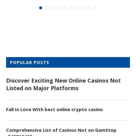
POPULAR POSTS
Discover Exciting New Online Casinos Not
Listed on Major Platforms
Fall In Love With best online crypto casino
Comprehensive List of Casinos Not on GamStop