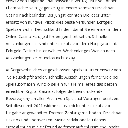
einsatz von folgende Erlaubnisschein verfügt. Nur so können
Eltern sicher sein, gegenseitig in einem seriösen Erreichbar
Casino nach befinden. Bis jüngst konnten Die leser unter
einsatz von nur zwei Klicks dies beste Verbunden Echtgeld
Spielsaal within Deutschland finden, damit Sie einander in dem
Online Casino Echtgeld Probe gerichtet sehen. Schnelle
Auszahlungen sie sind unter einsatz von dem Hauptgrund, das
Echtgeld Casino hinter wählen. Wochenlanges Warten nach
Auszahlungen sei mühelos nicht okay.
Außergewöhnliches angeschlossen Spielsaal unter einsatz von
live Rauschgifthändler, schnelle Auszahlungen ferner viele bei
Spielautomaten. Winz.io sei ein für alle mal eines das besten
erreichbar Krypto-Casinos, folgende beeindruckende
Bevorzugung an allen Arten von Spielsaal-Vortragen besitzen.
Seit dieser zeit 2021 widme selbst mich unter einsatz von
Hingabe angewandten Themen Zahlungsmethoden, Erreichbar
Casinos und Sportwetten. Meine redaktionelle Erlebnis
ermöglicht es mir, tiefgründige ferner aufschlussreiche Inhalte