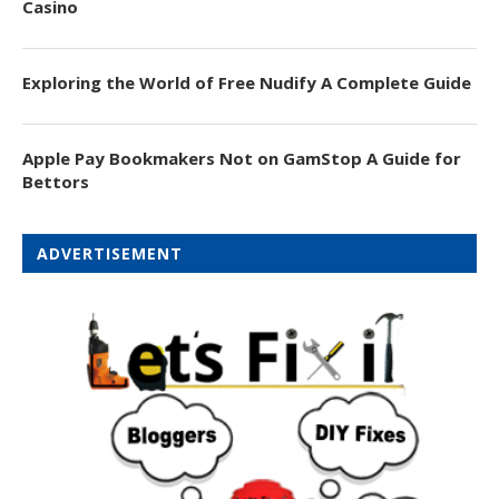
Casino
Exploring the World of Free Nudify A Complete Guide
Apple Pay Bookmakers Not on GamStop A Guide for
Bettors
ADVERTISEMENT