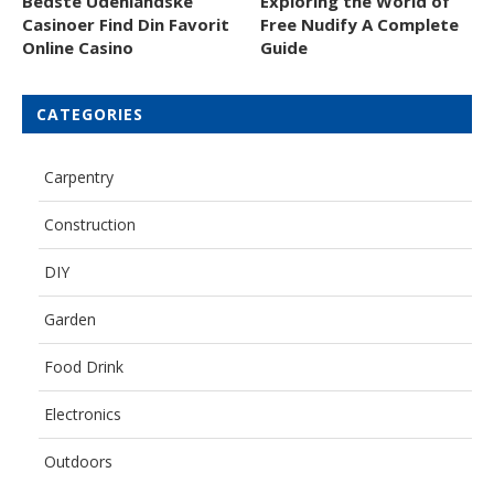
Bedste Udenlandske
Exploring the World of
Casinoer Find Din Favorit
Free Nudify A Complete
Online Casino
Guide
CATEGORIES
Carpentry
Construction
DIY
Garden
Food Drink
Electronics
Outdoors