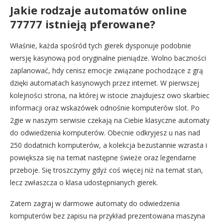
Jakie rodzaje automatów online
77777 istnieją pferowane?
Właśnie, każda spośród tych gierek dysponuje podobnie
wersję kasynową pod oryginalne pieniądze. Wolno baczności
zaplanować, hdy cenisz emocje związane pochodzące z grą
dzięki automatach kasynowych przez internet. W pierwszej
kolejności strona, na której w istocie znajdujesz owo skarbiec
informacji oraz wskazówek odnośnie komputerów slot. Po
2gie w naszym serwisie czekają na Ciebie klasyczne automaty
do odwiedzenia komputerów. Obecnie odkryjesz u nas nad
250 dodatnich komputerów, a kolekcja bezustannie wzrasta i
powiększa się na temat następne świeże oraz legendarne
przeboje. Się troszczymy gdyż coś więcej niż na temat stan,
lecz zwłaszcza o klasa udostępnianych gierek.
Zatem zagraj w darmowe automaty do odwiedzenia
komputerów bez zapisu na przykład prezentowana maszyna