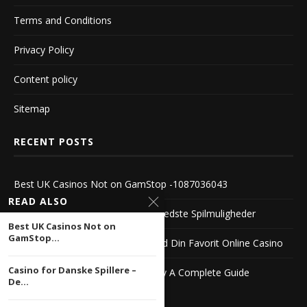
Terms and Conditions
Privacy Policy
Content policy
Sitemap
RECENT POSTS
Best UK Casinos Not on GamStop -1087036043
READ ALSO
Casino for Danske Spillere – De Bedste Spilmuligheder
Best UK Casinos Not on
GamStop...
Bedste Udenlandske Casinoer Find Din Favorit Online Casino
Casino for Danske Spillere –
Exploring the World of Free Nudify A Complete Guide
De...