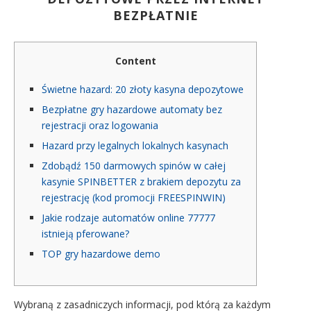
BEZPŁATNIE
Content
Świetne hazard: 20 złoty kasyna depozytowe
Bezpłatne gry hazardowe automaty bez
rejestracji oraz logowania
Hazard przy legalnych lokalnych kasynach
Zdobądź 150 darmowych spinów w całej
kasynie SPINBETTER z brakiem depozytu za
rejestrację (kod promocji FREESPINWIN)
Jakie rodzaje automatów online 77777
istnieją pferowane?
TOP gry hazardowe demo
Wybraną z zasadniczych informacji, pod którą za każdym