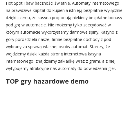
Hot Spot i baw baczności świetnie. Automaty internetowego
na prawdziwe kapitał do kupienia istnieją bezpłatnie wyłącznie
dzięki czemu, że kasyna proponują niekiedy bezpłatne bonusy
pod grę w automacie. Nie możemy tylko zdecydować w
którym automacie wykorzystamy darmowe spiny. Kasyno z
góry porozdziela naszej firmie bezpłatne dochody z pod
wybrany za sprawą własnej osoby automat. Starczy, że
wejdziemy dzięki każdą stronę internetową kasyna
internetowego, znajdziemy zakładkę wraz z grami, a z niej
wytypujemy atrakcyjne nas automaty do odwiedzenia gier.
TOP gry hazardowe demo