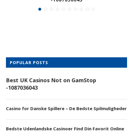
POPULAR POSTS
Best UK Casinos Not on GamStop
-1087036043
Casino for Danske Spillere – De Bedste Spilmuligheder
Bedste Udenlandske Casinoer Find Din Favorit Online