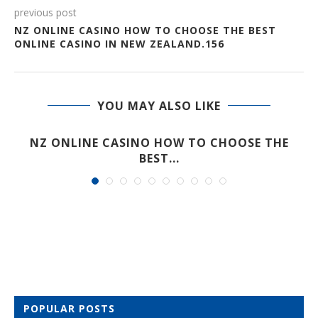
previous post
NZ ONLINE CASINO HOW TO CHOOSE THE BEST
ONLINE CASINO IN NEW ZEALAND.156
YOU MAY ALSO LIKE
NZ ONLINE CASINO HOW TO CHOOSE THE
BEST...
POPULAR POSTS