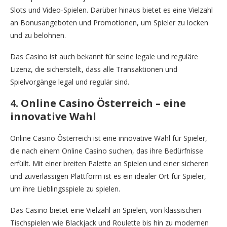
Slots und Video-Spielen. Darüber hinaus bietet es eine Vielzahl
an Bonusangeboten und Promotionen, um Spieler zu locken
und zu belohnen.
Das Casino ist auch bekannt für seine legale und reguläre
Lizenz, die sicherstellt, dass alle Transaktionen und
Spielvorgänge legal und regulär sind.
4. Online Casino Österreich – eine
innovative Wahl
Online Casino Österreich ist eine innovative Wahl für Spieler,
die nach einem Online Casino suchen, das ihre Bedürfnisse
erfüllt. Mit einer breiten Palette an Spielen und einer sicheren
und zuverlässigen Plattform ist es ein idealer Ort für Spieler,
um ihre Lieblingsspiele zu spielen.
Das Casino bietet eine Vielzahl an Spielen, von klassischen
Tischspielen wie Blackjack und Roulette bis hin zu modernen