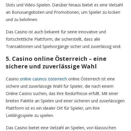
Slots und Video-Spielen. Darüber hinaus bietet es eine Vielzahl
an Bonusangeboten und Promotionen, um Spieler zu locken
und zu belohnen.
Das Casino ist auch bekannt für seine innovative und
fortschrittliche Plattform, die sicherstellt, dass alle
Transaktionen und Spielvorgänge sicher und zuverlässig sind.
5. Casino online Österreich – eine
sichere und zuverlässige Wahl
Casino
online casinos österreich
online Österreich ist eine
sichere und zuverlässige Wahl für Spieler, die nach einem
Online Casino suchen, das ihre Bedürfnisse erfüllt. Mit einer
breiten Palette an Spielen und einer sicheren und zuverlässigen
Plattform ist es ein idealer Ort für Spieler, um ihre
Lieblingsspiele zu spielen.
Das Casino bietet eine Vielzahl an Spielen, von klassischen