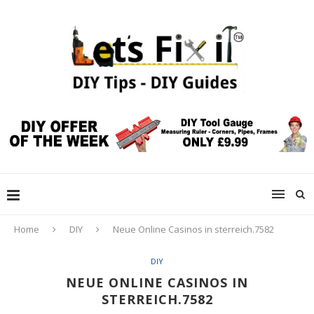
Home
DIY
Neue Online Casinos in sterreich.7582
DIY
NEUE ONLINE CASINOS IN
STERREICH.7582