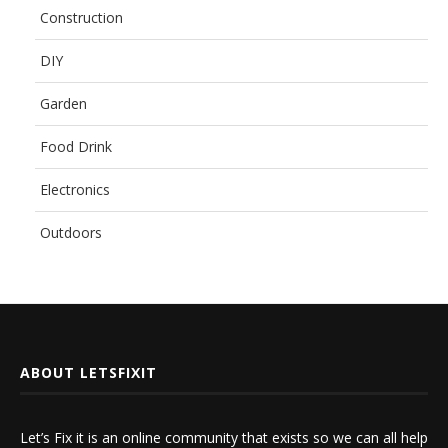
Construction
DIY
Garden
Food Drink
Electronics
Outdoors
ABOUT LETSFIXIT
Let’s Fix it is an online community that exists so we can all help