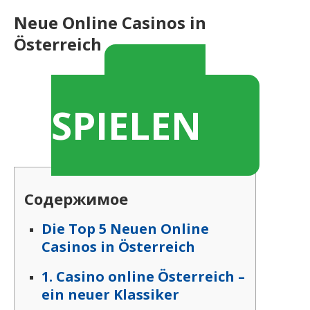
Neue Online Casinos in
Österreich
SPIELEN
Содержимое
Die Top 5 Neuen Online
Casinos in Österreich
1. Casino online Österreich –
ein neuer Klassiker